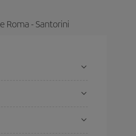
e Roma - Santorini
as con antelación y puedes ser flexible con las
ratos
. Dinos desde dónde vuelas, a dónde
ra días cercanos
, tanto de ida como de vuelta,
gunos
horarios
puede que te hagan ahorrar aún