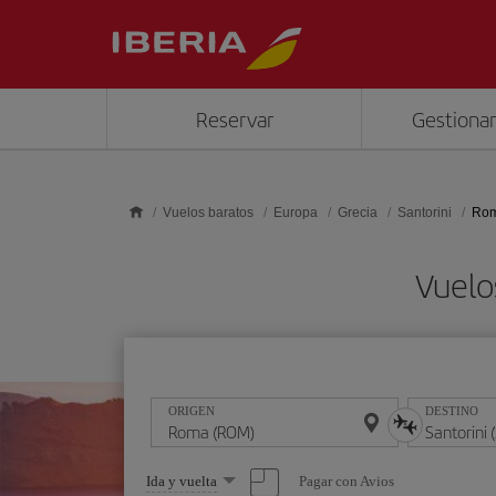
Saltar al contenido principal
Reservar
Gestionar
Vuelos baratos
Europa
Grecia
Santorini
Rom
Vuelo
ORIGEN
DESTINO
Seleccione
Pagar con Avios
Ida y vuelta