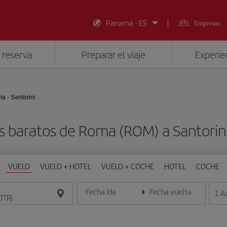
Panamá - ES
Empresas
 reserva
Preparar el viaje
Experien
a - Santorini
s baratos de Roma (ROM) a Santorini
VUELO
VUELO + HOTEL
VUELO + COCHE
HOTEL
COCHE
Fecha ida
Fecha vuelta
1
A
Introduce la fecha en formato día/mes/año
Introduce la fecha en format