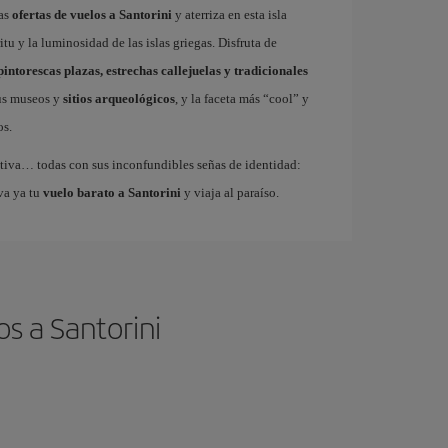
ras
ofertas de vuelos a Santorini
y aterriza en esta isla
tu y la luminosidad de las islas griegas. Disfruta de
pintorescas plazas, estrechas callejuelas y tradicionales
sus museos y
sitios arqueológicos
, y la faceta más “cool” y
os.
 festiva… todas con sus inconfundibles señas de identidad:
va ya tu
vuelo barato a Santorini
y viaja al paraíso.
s a Santorini