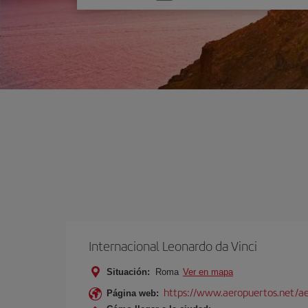
una
opción
Internacional Leonardo da Vinci
Situación:
Roma
Ver en mapa
https://www.aeropuertos.net/ae
Página web: