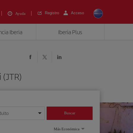
Registro
Acceso
Ayuda
cia Iberia
Iberia Plus
 (JTR)
dulto
Buscar
o día/mes/año
Más Económica