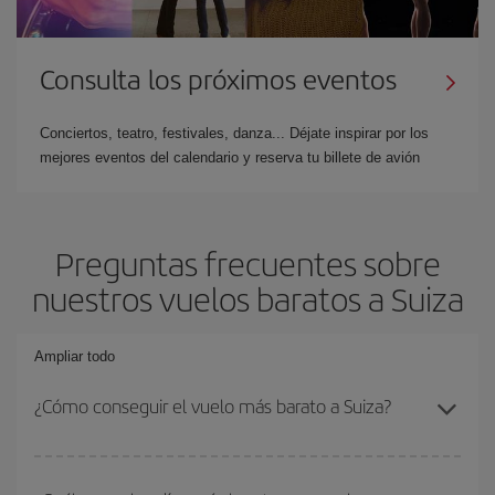
Consulta los próximos eventos
Conciertos, teatro, festivales, danza... Déjate inspirar por los
mejores eventos del calendario y reserva tu billete de avión
Preguntas frecuentes sobre
nuestros vuelos baratos a Suiza
Ampliar todo
¿Cómo conseguir el vuelo más barato a Suiza?
Podrás ahorrar en tu billete de avión y conseguir el vuelo más
barato si evitas temporadas altas, compras con antelación y