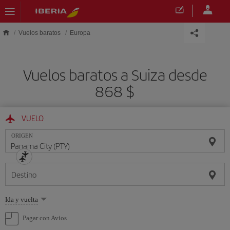
Saltar al contenido principal
Vuelos baratos
Europa
Vuelos baratos a Suiza desde
868 $
VUELO
ORIGEN
Destino
Seleccione
Ida y vuelta
una
opción
Pagar con Avios