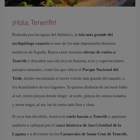
¡Hola, Tenerife!
Rodeada por las aguas del Atlántico, la
isla más grande del
archipiélago canario
es uno de los más importantes destinos
turísticos de España. Busca entre nuestras
ofertas de vuelos a
Tenerife
y descubre una isla rica en historia, ocio y espectaculares
paisajes naturales, como los que ofrece el
Parque Nacional del
Teide
, donde encontrarás el tercer volcán más grande del mundo, o
los Acantilados de los Gigantes. Si quieres disfrutar de un buen baño
al sol, tienes playas donde elegir: al norte, playas de cantos rodados
y arena negra, al sur, las de arena más fina y clara.
Si ya te has decidido, reserva tu
vuelo barato a Tenerife
y apúntate
también a callejear por el
casco histórico de San Cristóbal de la
Laguna
o a divertirte en los
Carnavales de Santa Cruz de Tenerife
,