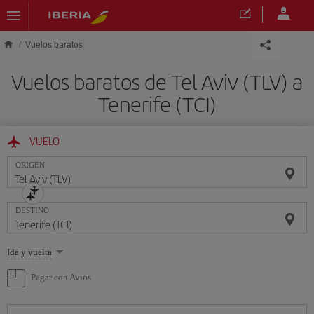
Saltar al contenido principal
Vuelos baratos
Vuelos baratos de Tel Aviv (TLV) a
Tenerife (TCI)
VUELO
ORIGEN
DESTINO
Seleccione
Ida y vuelta
una
opción
Pagar con Avios