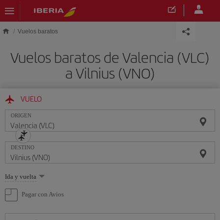
Saltar al contenido principal
Vuelos baratos
Vuelos baratos de Valencia (VLC)
a Vilnius (VNO)
VUELO
ORIGEN
DESTINO
Seleccione
Ida y vuelta
una
opción
Pagar con Avios