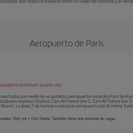
autobuses que realiza el trayecto entre la ciudad de Florencia y el aero
Aeropuerto de París
pasajeros/accesso/ir-a-paris-orly
conectados por medio de un autobús (aeropuerto- estación Pont de Rung
obuses expreso: Orlybus, Cars Air France line 1, Cars Air France line 3,
 Resort. La línea 7 de tranvía conecta el aeropuerto con el metro. Exis
minales: Orly sur y Orly Oeste. También tiene una terminal de carga.