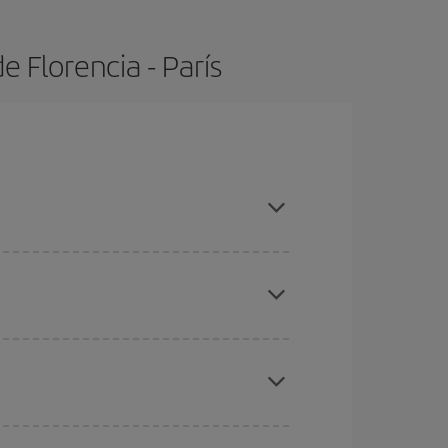
 Florencia - París
ras con antelación y puedes ser flexible con las
ratos
. Dinos desde dónde vuelas, a dónde
ra días cercanos
, tanto de ida como de vuelta,
gunos
horarios
puede que te hagan ahorrar aún
eral las Navidades, la Semana Santa y los