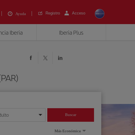
Registro
Acceso
Ayuda
cia Iberia
Iberia Plus
 (PAR)
dulto
Buscar
o día/mes/año
Más Económica