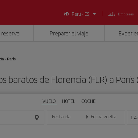
Perú - ES
Empresas
 reserva
Preparar el viaje
Experien
ia - París
s baratos de Florencia (FLR) a París
VUELO
HOTEL
COCHE
Fecha ida
Fecha vuelta
1
A
Introduce la fecha en formato día/mes/año
Introduce la fecha en format