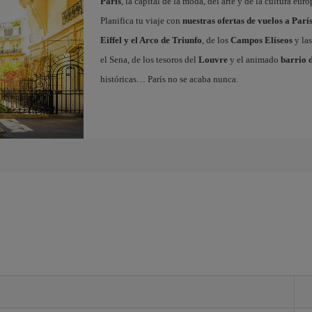
París
, la capital de la moda, del arte y de la cultura eu
Planifica tu viaje con
nuestras ofertas de vuelos a Parí
Eiffel y el Arco de Triunfo
, de los
Campos Elíseos
y las
el Sena, de los tesoros del
Louvre
y el animado
barrio 
históricas… París no se acaba nunca.