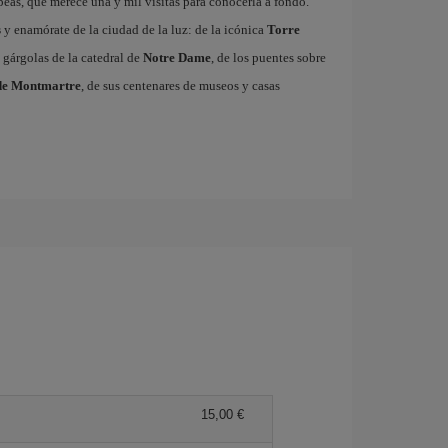
ropeas, que merece una y mil visitas para conocerla a fondo.
s
y enamórate de la ciudad de la luz: de la icónica
Torre
 gárgolas de la catedral de
Notre Dame
, de los puentes sobre
de Montmartre
, de sus centenares de museos y casas
15,00 €