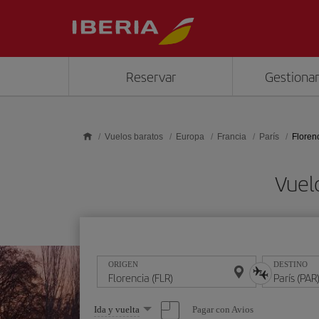
Saltar al contenido principal
Reservar
Gestionar
Vuelos baratos
Europa
Francia
París
Florenc
Vuelo
ORIGEN
DESTINO
Seleccione
Pagar con Avios
Ida y vuelta