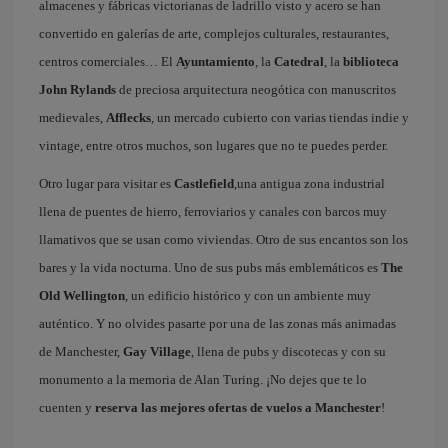
almacenes y fábricas victorianas de ladrillo visto y acero se han
convertido en galerías de arte, complejos culturales, restaurantes,
centros comerciales… El
Ayuntamiento
, la
Catedral
, la
biblioteca
John Rylands
de preciosa arquitectura neogótica con manuscritos
medievales,
Afflecks
, un mercado cubierto con varias tiendas indie y
vintage, entre otros muchos, son lugares que no te puedes perder.
Otro lugar para visitar es
Castlefield
,una antigua zona industrial
llena de puentes de hierro, ferroviarios y canales con barcos muy
llamativos que se usan como viviendas. Otro de sus encantos son los
bares y la vida nocturna. Uno de sus pubs más emblemáticos es
The
Old Wellington
, un edificio histórico y con un ambiente muy
auténtico. Y no olvides pasarte por una de las zonas más animadas
de Manchester,
Gay Village
, llena de pubs y discotecas y con su
monumento a la memoria de Alan Turing. ¡No dejes que te lo
cuenten y
reserva las mejores ofertas de vuelos a Manchester
!