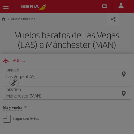
Saltar al contenido principal
Vuelos baratos
Vuelos baratos de Las Vegas
(LAS) a Mánchester (MAN)
VUELO
ORIGEN
DESTINO
Seleccione
Ida y vuelta
una
opción
Pagar con Avios