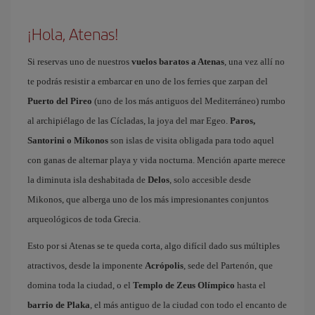
¡Hola, Atenas!
Si reservas uno de nuestros
vuelos baratos a Atenas
, una vez allí no
te podrás resistir a embarcar en uno de los ferries que zarpan del
Puerto del Pireo
(uno de los más antiguos del Mediterráneo) rumbo
al archipiélago de las Cícladas, la joya del mar Egeo.
Paros,
Santorini o Míkonos
son islas de visita obligada para todo aquel
con ganas de alternar playa y vida nocturna. Mención aparte merece
la diminuta isla deshabitada de
Delos
, solo accesible desde
Mikonos, que alberga uno de los más impresionantes conjuntos
arqueológicos de toda Grecia.
Esto por si Atenas se te queda corta, algo difícil dado sus múltiples
atractivos, desde la imponente
Acrópolis
, sede del Partenón, que
domina toda la ciudad, o el
Templo de Zeus Olímpico
hasta el
barrio de Plaka
, el más antiguo de la ciudad con todo el encanto de