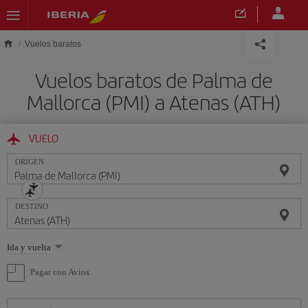
Saltar al contenido principal
Vuelos baratos
Vuelos baratos de Palma de
Mallorca (PMI) a Atenas (ATH)
VUELO
ORIGEN
DESTINO
Seleccione
Ida y vuelta
una
opción
Pagar con Avios