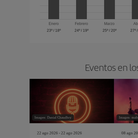
Enero
Febrero
Marzo
Ab
23º
/
18º
24º
/
19º
25º
/
20º
27º
Eventos en lo
Imagen: Danial Chaudhry
Imagen: malte
22 ago 2026 - 22 ago 2026
08 ago 20