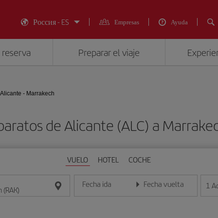
Россия - ES
Empresas
Ayuda
 reserva
Preparar el viaje
Experien
Alicante - Marrakech
baratos de Alicante (ALC) a Marrake
VUELO
HOTEL
COCHE
Fecha ida
Fecha vuelta
1
A
Introduce la fecha en formato día/mes/año
Introduce la fecha en format