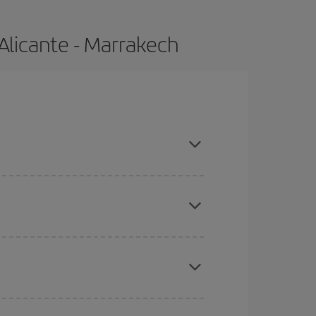
Alicante - Marrakech
compras con antelación y puedes ser flexible con
ratos
. Dinos desde dónde vuelas, a dónde
ra días cercanos
, tanto de ida como de vuelta,
gunos
horarios
puede que te hagan ahorrar aún
eral las Navidades, la Semana Santa y los