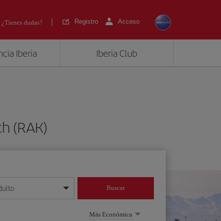
Registro
Acceso
¿Tienes dudas?
cia Iberia
Iberia Club
ch (RAK)
dulto
Buscar
o día/mes/año
Más Económica