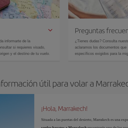
Preguntas frecue
da informarte de la
¿Tienes dudas? Consulta nues
sultar si requieres visado,
aclaramos los documentos que ne
rigen y el destino de tu vuelo.
específicos exigidos para la mi
nformación útil para volar a Marrake
¡Hola, Marrakech!
Situada a las puertas del desierto, Marrakech es una expe
vuelos baratos a Marrakech
encontrarás uno de los zo