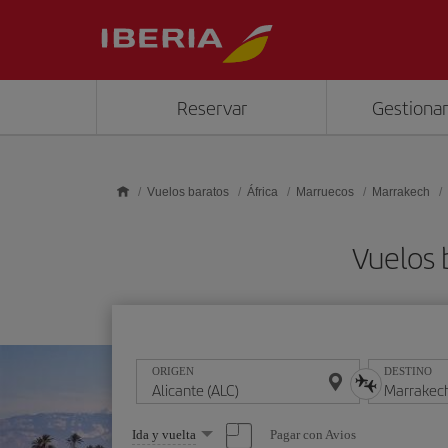
Saltar al contenido principal
Reservar
Gestionar
Vuelos baratos
África
Marruecos
Marrakech
Vuelos 
ORIGEN
DESTINO
Seleccione
Pagar con Avios
Ida y vuelta