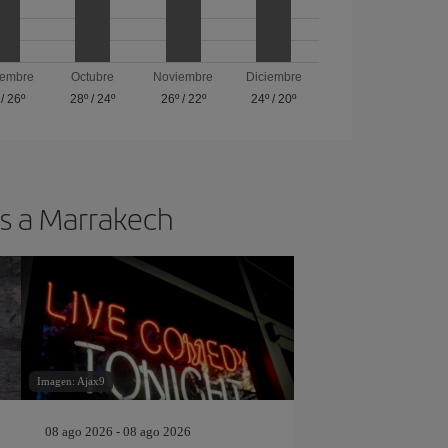
iembre
Octubre
Noviembre
Diciembre
/
26º
28º
/
24º
26º
/
22º
24º
/
20º
os a Marrakech
Imagen: Ajax9
08 ago 2026 - 08 ago 2026