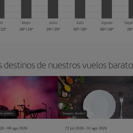
ril
Mayo
Junio
Julio
Agosto
Sept
/
22º
28º
/
24º
29º
/
25º
30º
/
26º
30º
/
26º
29º
s destinos de nuestros vuelos barat
z solstice
Imagen: aboikis
26 - 08 ago 2026
23 jul 2026 - 31 ago 2026