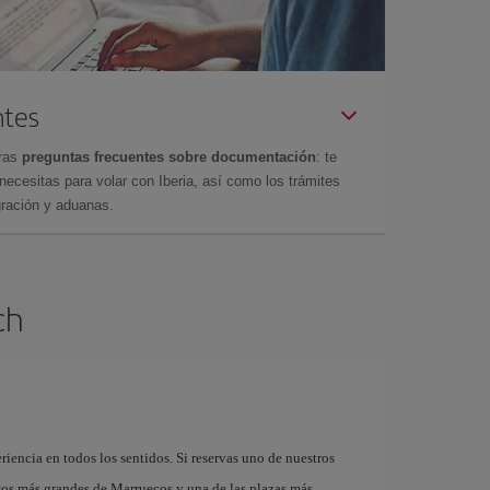
ntes
tras
preguntas frecuentes sobre documentación
: te
cesitas para volar con Iberia, así como los trámites
gración y aduanas.
ch
riencia en todos los sentidos. Si reservas uno de nuestros
cos más grandes de Marruecos y una de las plazas más