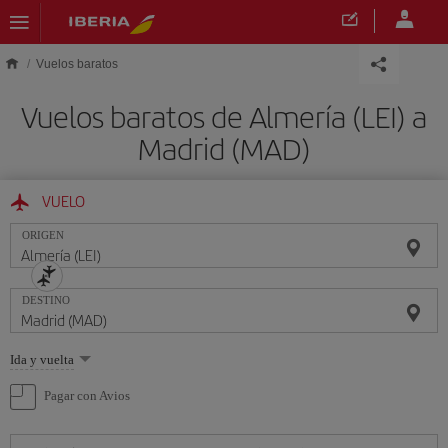
Saltar al contenido principal
Vuelos baratos
Vuelos baratos de Almería (LEI) a
Madrid (MAD)
VUELO
ORIGEN
DESTINO
Seleccione
Ida y vuelta
una
opción
Pagar con Avios