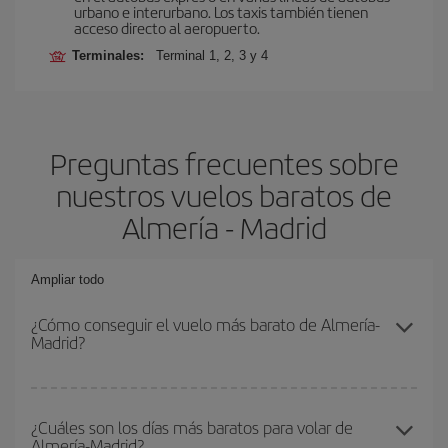
urbano e interurbano. Los taxis también tienen
acceso directo al aeropuerto.
Terminales:
Terminal 1, 2, 3 y 4
Preguntas frecuentes sobre
nuestros vuelos baratos de
Almería - Madrid
Ampliar todo
¿Cómo conseguir el vuelo más barato de Almería-
Madrid?
Podrás ahorrar en tu billete de avión de Almería-Madrid-dest y
conseguir el vuelo más barato si evitas temporadas altas,
¿Cuáles son los días más baratos para volar de
Almería-Madrid?
compras con antelación y puedes ser flexible con las fechas y