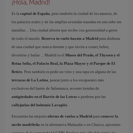
¡Hola, Madrid!
Es la
capital de España
, pero también la ciudad de los museos, de
los palacios reales y de las amplias avenidas trazadas en una urbe sin
murallas… Una ciudad abierta que recibe con generosidad a gente
de todo el mundo.
Reserva tu vuelo barato a Madrid
para disfrutar
de una ciudad que nunca duerme y que invita a comer, beber,
divertirse y bailar… Madrid es el
Museo del Prado, el Thyssen y el
Reina Sofía, el Palacio Real, la Plaza Mayor y el Parque de El
Retiro
. Pero también es pedir un vino y una tapa en alguna de las
terrazas de La Latina
, pasear junto a los escaparates más
exclusivos del barrio de Salamanca, recorrer tiendas de
antigüedades en el Barrio de las Letras
o perderse por las
callejuelas del bohemio Lavapiés
.
Encuentra las mejores
ofertas de vuelos a Madrid
para
conocer la
noche madrileña
en la alternativa Malasaña o en Chueca, epicentro
europeo de la comunidad LGTBI. Explora más allá del centro, los