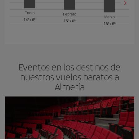
Enero
Febrero
Marzo
14º
/
6º
15º
/
6º
18º
/
8º
Eventos en los destinos de
nuestros vuelos baratos a
Almería