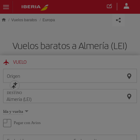
Saltar al contenido principal
Vuelos baratos
Europa
Vuelos baratos a Almería (LEI)
VUELO
Origen
DESTINO
Seleccione
Ida y vuelta
una
opción
Pagar con Avios