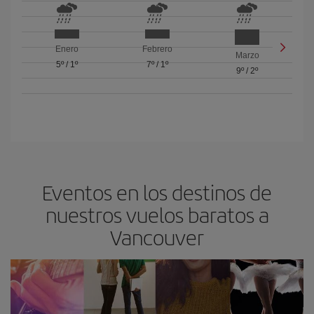
Enero
Febrero
Marzo
5º
/
1º
7º
/
1º
9º
/
2º
Eventos en los destinos de
nuestros vuelos baratos a
Vancouver