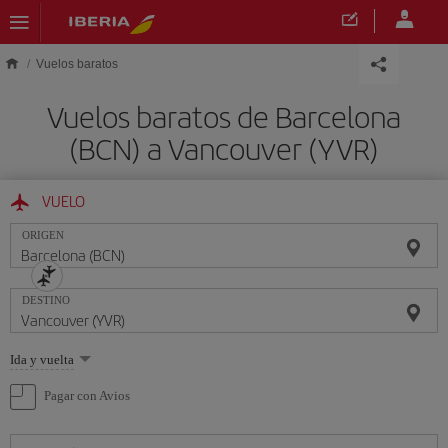
Saltar al contenido principal
Vuelos baratos
Vuelos baratos de Barcelona
(BCN) a Vancouver (YVR)
VUELO
ORIGEN
DESTINO
Seleccione
Ida y vuelta
una
opción
Pagar con Avios