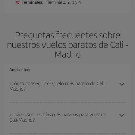
Terminales:
Terminal 1, 2, 3 y 4
Preguntas frecuentes sobre
nuestros vuelos baratos de Cali -
Madrid
Ampliar todo
¿Cómo conseguir el vuelo más barato de Cali-
Madrid?
Podrás ahorrar en tu billete de avión de Cali-Madrid-dest y
conseguir el vuelo más barato si evitas temporadas altas,
¿Cuáles son los días más baratos para volar de
Cali-Madrid?
compras con antelación y puedes ser flexible con las fechas y
horarios de ida y vuelta.