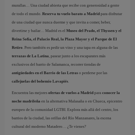
murallas… Una ciudad abierta que recibe con generosidad a gente
de todo el mundo.
Reserva tu vuelo barato a Madrid
para disfrutar
de una ciudad que nunca duerme y que invita a comer, beber,
divertirse y bailar… Madrid es el
Museo del Prado, el Thyssen y el
Reina Sofía, el Palacio Real, la Plaza Mayor y el Parque de El
Retiro
. Pero también es pedir un vino y una tapa en alguna de las
terrazas de La Latina
, pasear junto a los escaparates más
exclusivos del barrio de Salamanca, recorrer tiendas de
antigüedades en el Barrio de las Letras
o perderse por las
callejuelas del bohemio Lavapiés
.
Encuentra las mejores
ofertas de vuelos a Madrid
para
conocer la
noche madrileña
en la alternativa Malasaña o en Chueca, epicentro
europeo de la comunidad LGTBI. Explora más allá del centro, los
barrios de la ciudad, las orillas del Río Manzanares, la escena
cultural del moderno Matadero… ¿Te vienes?