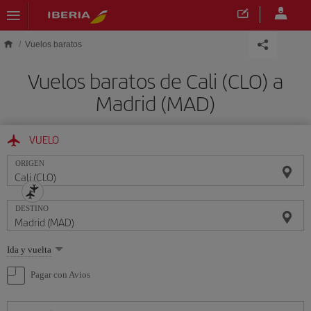
Saltar al contenido principal
Vuelos baratos
Vuelos baratos de Cali (CLO) a
Madrid (MAD)
VUELO
ORIGEN
DESTINO
Seleccione
Ida y vuelta
una
opción
Pagar con Avios