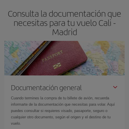
flexible.
Lo normal es que
cuanto antes
reserves tus billetes de
Consulta la documentación que
avión más baratos te saldrán. Además, si buscas los vuelos con
las fechas y los horarios del viaje un poco abiertos, podrás
elegir
necesitas para tu vuelo Cali -
el precio más barato.
Madrid
Documentación general
Cuando termines la compra de tu billete de avión, recuerda
informarte de la documentación que necesitas para volar. Aquí
puedes consultar si requieres visado, pasaporte, seguro o
cualquier otro documento, según el origen y el destino de tu
vuelo.