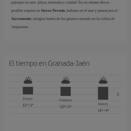
paisajes en uno: playa, montaña y ciudad. En un mismo día es
posible esquiar en
Sierra Nevada
, bañarse en el mar y pasear por el
Sacromonte
, antiguo barrio de los gitanos situado en la colina de
Valparaíso.
El tiempo en Granada-Jaén
Enero
Febrero
Marzo
11º
/
1º
12º
/
2º
16º
/
4º