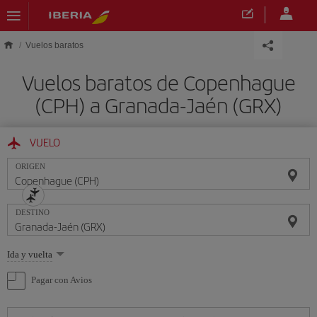
Saltar al contenido principal
Vuelos baratos
Vuelos baratos de Copenhague
(CPH) a Granada-Jaén (GRX)
VUELO
ORIGEN
DESTINO
Seleccione
Ida y vuelta
una
opción
Pagar con Avios