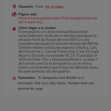
Situación:
París
Ver en mapa
Página web:
https://www.parisaeroport.fr/es/pasajeros/access
o/ir-a-paris-orly
Cómo llegar a la ciudad:
El aeropuerto y el área metropolitana están
conectados por medio de un autobús (aeropuerto-
estación Pont de Rungis del tren RER C) y una
lanzadera (aeropuerto-estación Antony del RER B).
También existen autobuses expreso: Orlybus, Cars
Air France line 1, Cars Air France line 3, Val d'Europe
Airports Shuttle y la lanzader 91.10. El autobús nº
183 une Paris- Orly y Disneyland Resort. La línea 7
de tranvía conecta el aeropuerto con el metro.
Existe una lanzadera que enlaza las distintas áreas
de aparcamiento del aeropuerto.
Terminales:
El aeropuerto está dividido en 2
terminales: Orly sur y Orly Oeste. También tiene una
terminal de carga.