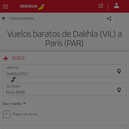
Saltar al contenido principal
Vuelos baratos
Vuelos baratos de Dakhla (VIL) a
París (PAR)
VUELO
ORIGEN
DESTINO
Seleccione
Ida y vuelta
una
opción
Pagar con Avios