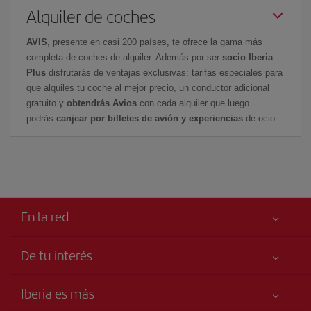
Alquiler de coches
AVIS
, presente en casi 200 países, te ofrece la gama más
completa de coches de alquiler. Además por ser
socio Iberia
Plus
disfrutarás de ventajas exclusivas: tarifas especiales para
que alquiles tu coche al mejor precio, un conductor adicional
gratuito y
obtendrás Avios
con cada alquiler que luego
podrás
canjear por billetes de avión y experiencias
de ocio.
En la red
De tu interés
Tu seguridad es lo primero
Iberia es más
Accesibilidad