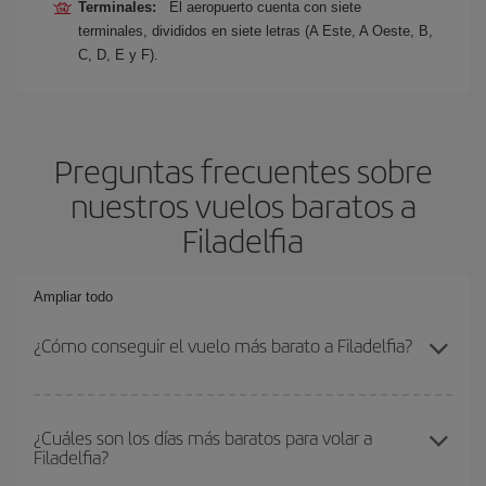
Terminales:
El aeropuerto cuenta con siete
terminales, divididos en siete letras (A Este, A Oeste, B,
C, D, E y F).
Preguntas frecuentes sobre
nuestros vuelos baratos a
Filadelfia
Ampliar todo
¿Cómo conseguir el vuelo más barato a Filadelfia?
Podrás ahorrar en tu billete de avión y conseguir el vuelo más
barato si evitas temporadas altas, compras con antelación y
¿Cuáles son los días más baratos para volar a
Filadelfia?
puedes ser flexible con las fechas y horarios de ida y vuelta.
Además, si no tienes decidido un destino concreto para tu viaje,