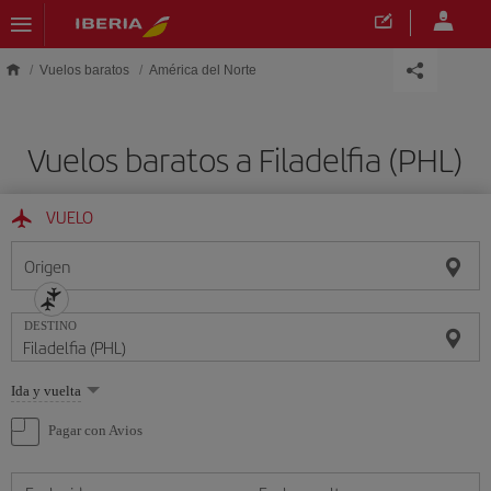
Saltar al contenido principal
Vuelos baratos
América del Norte
Vuelos baratos a Filadelfia (PHL)
VUELO
Origen
DESTINO
Seleccione
Ida y vuelta
una
opción
Pagar con Avios