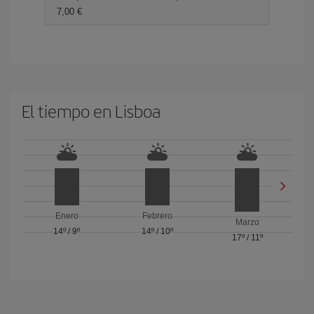
7,00
El tiempo en Lisboa
Enero
Febrero
Marzo
14º
/
9º
14º
/
10º
17º
/
11º