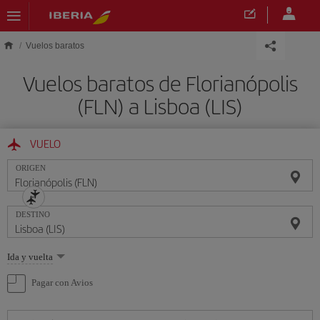
Saltar al contenido principal
Vuelos baratos
Vuelos baratos de Florianópolis
(FLN) a Lisboa (LIS)
VUELO
ORIGEN
DESTINO
Seleccione
Ida y vuelta
una
opción
Pagar con Avios