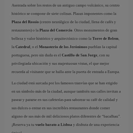
Asentada sobre los restos de un antiguo campo volcánico, su centro
histórico se compone de siete colinas. Plazas imponentes como la
Plaza del Rossío
(centro neurálgico de la ciudad, llena de cafés y
restaurantes) o la
Plaza del Comercio
. Otros monumentos de gran
belleza y valor histórico y arquitectónico como la
Torre de Belem
,
la
Catedral
, o el
Monasterio de los Jerónimos
pueblan la capital
portuguesa, pero sin duda es el
Castillo de San Jorge
, con su
privilegiada ubicación y sus majestuosas vistas, el que mejor
recuerda al visitante que se halla ante la puerta de entrada a Europa.
La ciudad está surcada por los famosos tranvías que se han erigido
en un símbolo más de la ciudad, aunque también sus calles invitan a
pasear y pararse en sus cafeterías para saborear su café de calidad y
sus dulces o entrar en sus increíbles restaurantes donde comer
alguno de sus más de mil deliciosos platos diferentes de “bacalhau”.
¡Reserva ya tu
vuelo barato a Lisboa
y disfruta de una experiencia
única!