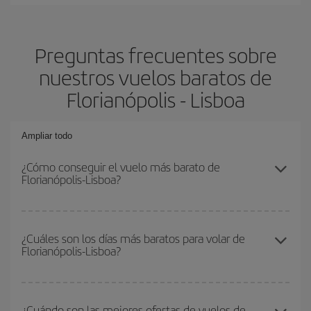
Preguntas frecuentes sobre
nuestros vuelos baratos de
Florianópolis - Lisboa
Ampliar todo
¿Cómo conseguir el vuelo más barato de
Florianópolis-Lisboa?
Podrás ahorrar en tu billete de avión de Florianópolis-Lisboa-dest y
conseguir el vuelo más barato si evitas temporadas altas,
¿Cuáles son los días más baratos para volar de
Florianópolis-Lisboa?
compras con antelación y puedes ser flexible con las fechas y
horarios de ida y vuelta.
Para saber qué días te saldrá más económico volar, solo tienes
que empezar una consulta en nuestro
buscador de vuelos
¿Cuándo son las mejores ofertas de vuelos de