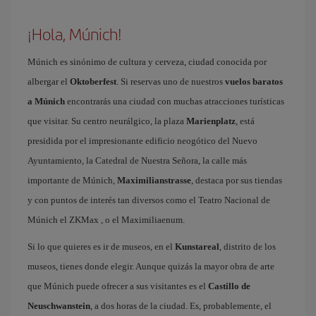
¡Hola, Múnich!
Múnich es sinónimo de cultura y cerveza, ciudad conocida por
albergar el
Oktoberfest
. Si reservas uno de nuestros
vuelos baratos
a Múnich
encontrarás una ciudad con muchas atracciones turísticas
que visitar. Su centro neurálgico, la plaza
Marienplatz
, est
presidida por el impresionante edificio neogótico del Nuevo
Ayuntamiento, la Catedral de Nuestra Señora, la calle más
importante de Múnich,
Maximilianstrasse
, destaca por sus tiendas
y con puntos de interés tan diversos como el Teatro Nacional de
Múnich el ZKMax , o el Maximiliaenum.
Si lo que quieres es ir de museos, en el
Kunstareal
, distrito de los
museos, tienes donde elegir. Aunque quizás la mayor obra de arte
que Múnich puede ofrecer a sus visitantes es el
Castillo de
Neuschwanstein
, a dos horas de la ciudad. Es, probablemente, el