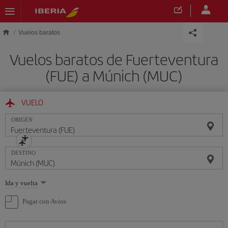
Saltar al contenido principal
Vuelos baratos
Vuelos baratos de Fuerteventura
(FUE) a Múnich (MUC)
VUELO
ORIGEN
DESTINO
Seleccione
Ida y vuelta
una
opción
Pagar con Avios