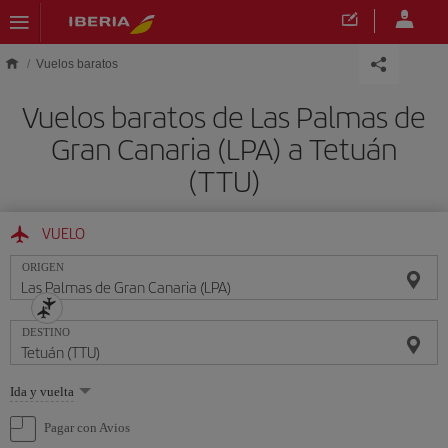
Saltar al contenido principal
Vuelos baratos
Vuelos baratos de Las Palmas de
Gran Canaria (LPA) a Tetuán
(TTU)
VUELO
ORIGEN
DESTINO
Seleccione
Ida y vuelta
una
opción
Pagar con Avios