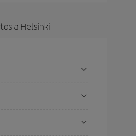
os a Helsinki
es ser flexible con las fechas y horarios de ida y
cuentras el vuelo más barato.
ratos
. Dinos desde dónde vuelas, a dónde
ra días cercanos
, tanto de ida como de vuelta,
gunos
horarios
puede que te hagan ahorrar aún