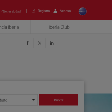
Registro
Acceso
¿Tienes dudas?
cia Iberia
Iberia Club
dulto
Buscar
o día/mes/año