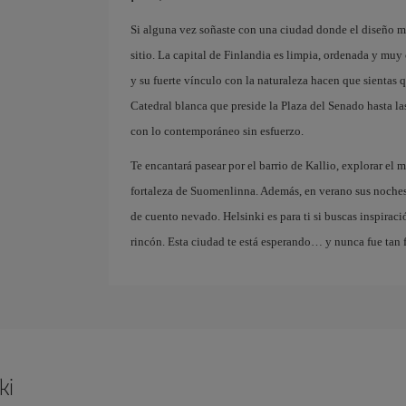
Si alguna vez soñaste con una ciudad donde el diseño mo
sitio. La capital de Finlandia es limpia, ordenada y muy 
y su fuerte vínculo con la naturaleza hacen que sientas 
Catedral blanca que preside la Plaza del Senado hasta las
con lo contemporáneo sin esfuerzo.
Te encantará pasear por el barrio de Kallio, explorar el 
fortaleza de Suomenlinna. Además, en verano sus noches
de cuento nevado. Helsinki es para ti si buscas inspiraci
rincón. Esta ciudad te está esperando… y nunca fue tan f
ki