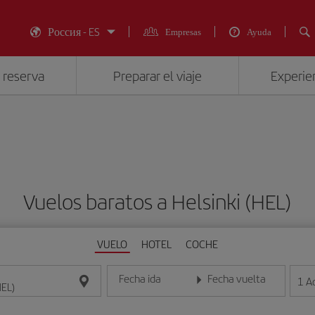
Россия - ES
Empresas
Ayuda
 reserva
Preparar el viaje
Experien
Vuelos baratos a Helsinki (HEL)
VUELO
HOTEL
COCHE
Fecha ida
Fecha vuelta
1
A
Introduce la fecha en formato día/mes/año
Introduce la fecha en format