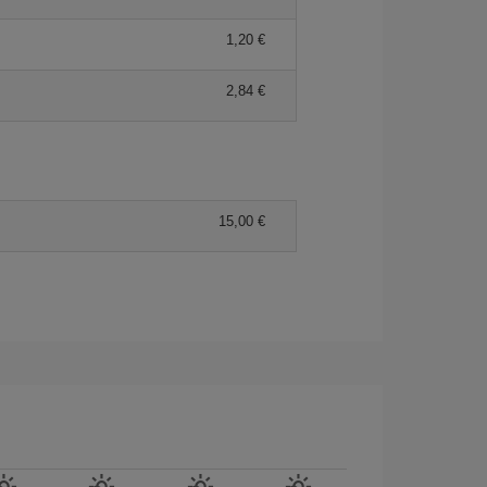
1,20
2,84
15,00