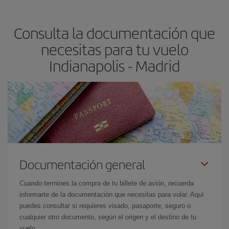
claves para encontrar los mejores precios son
anticiparte y ser
flexible.
Lo normal es que
cuanto antes
reserves tus billetes de
Consulta la documentación que
avión más baratos te saldrán. Además, si buscas los vuelos con
las fechas y los horarios del viaje un poco abiertos, podrás
elegir
necesitas para tu vuelo
el precio más barato.
Indianapolis - Madrid
Documentación general
Cuando termines la compra de tu billete de avión, recuerda
informarte de la documentación que necesitas para volar. Aquí
puedes consultar si requieres visado, pasaporte, seguro o
cualquier otro documento, según el origen y el destino de tu
vuelo.