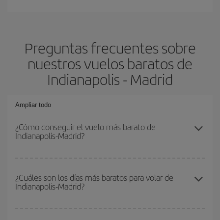
Preguntas frecuentes sobre
nuestros vuelos baratos de
Indianapolis - Madrid
Ampliar todo
¿Cómo conseguir el vuelo más barato de
Indianapolis-Madrid?
Podrás ahorrar en tu billete de avión de Indianapolis-Madrid-dest y
conseguir el vuelo más barato si evitas temporadas altas,
¿Cuáles son los días más baratos para volar de
Indianapolis-Madrid?
compras con antelación y puedes ser flexible con las fechas y
horarios de ida y vuelta.
Para saber qué días te saldrá más económico volar, solo tienes