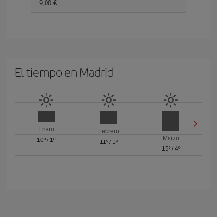
9,00
El tiempo en Madrid
Enero
Febrero
Marzo
10º
/
1º
11º
/
1º
15º
/
4º