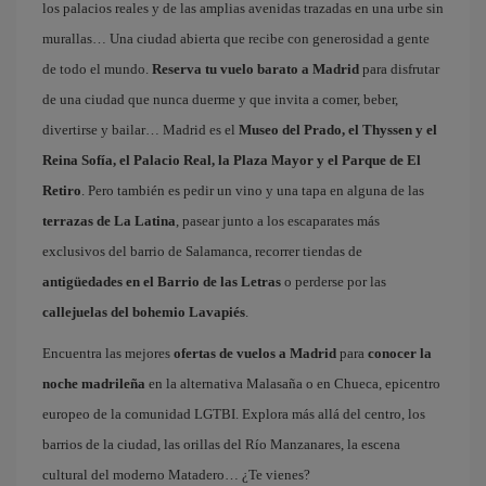
los palacios reales y de las amplias avenidas trazadas en una urbe sin
murallas… Una ciudad abierta que recibe con generosidad a gente
de todo el mundo.
Reserva tu vuelo barato a Madrid
para disfrutar
de una ciudad que nunca duerme y que invita a comer, beber,
divertirse y bailar… Madrid es el
Museo del Prado, el Thyssen y el
Reina Sofía, el Palacio Real, la Plaza Mayor y el Parque de El
Retiro
. Pero también es pedir un vino y una tapa en alguna de las
terrazas de La Latina
, pasear junto a los escaparates más
exclusivos del barrio de Salamanca, recorrer tiendas de
antigüedades en el Barrio de las Letras
o perderse por las
callejuelas del bohemio Lavapiés
.
Encuentra las mejores
ofertas de vuelos a Madrid
para
conocer la
noche madrileña
en la alternativa Malasaña o en Chueca, epicentro
europeo de la comunidad LGTBI. Explora más allá del centro, los
barrios de la ciudad, las orillas del Río Manzanares, la escena
cultural del moderno Matadero… ¿Te vienes?