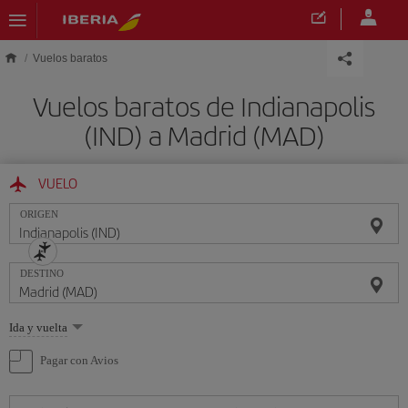
Saltar al contenido principal
Vuelos baratos
Vuelos baratos de Indianapolis
(IND) a Madrid (MAD)
VUELO
ORIGEN
DESTINO
Seleccione
Ida y vuelta
una
opción
Pagar con Avios