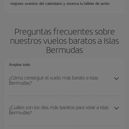
mejores eventos del calendario y reserva tu billete de avión
Preguntas frecuentes sobre
nuestros vuelos baratos a Islas
Bermudas
Ampliar todo
¿Cómo conseguir el vuelo más barato a Islas
Bermudas?
Podrás ahorrar en tu billete de avión y conseguir el vuelo más
barato si evitas temporadas altas, compras con antelación y
¿Cuáles son los días más baratos para volar a Islas
Bermudas?
puedes ser flexible con las fechas y horarios de ida y vuelta.
Además, si no tienes decidido un destino concreto para tu viaje,
mira nuestras ofertas y déjate inspirar: seguro que encuentras el
Para saber qué días te saldrá más económico volar, solo tienes