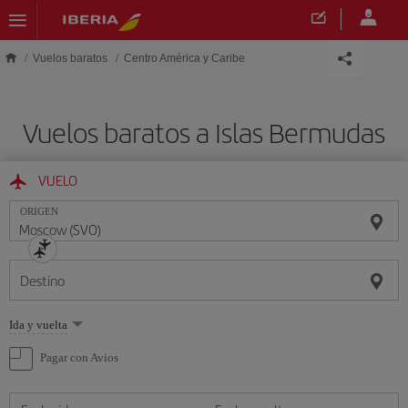
Saltar al contenido principal
Vuelos baratos
Centro América y Caribe
Vuelos baratos a Islas Bermudas
VUELO
ORIGEN
Destino
Seleccione
Ida y vuelta
una
opción
Pagar con Avios