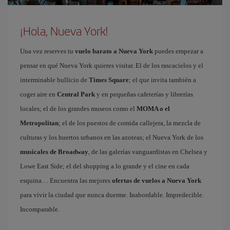
¡Hola, Nueva York!
Una vez reserves tu
vuelo barato a Nueva York
puedes empezar a
pensar en qué Nueva York quieres visitar. El de los rascacielos y el
interminable bullicio de
Times Square
; el que invita también a
coger aire en
Central Park
y en pequeñas cafeterías y librerías
locales; el de los grandes museos como el
MOMA o el
Metropolitan
; el de los puestos de comida callejera, la mezcla de
culturas y los huertos urbanos en las azoteas; el Nueva York de los
musicales de Broadway
, de las galerías vanguardistas en Chelsea y
Lowe East Side; el del shopping a lo grande y el cine en cada
esquina… Encuentra las mejores
ofertas de vuelos a Nueva York
para vivir la ciudad que nunca duerme. Inabordable. Impredecible.
Incomparable.