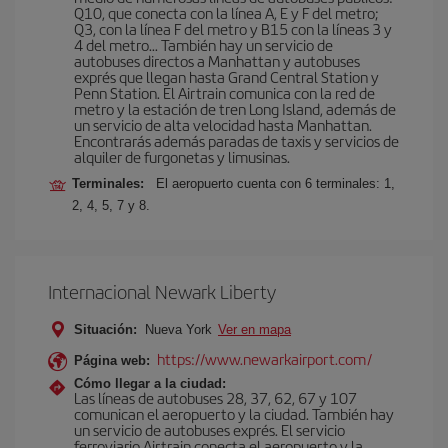
Q10, que conecta con la línea A, E y F del metro;
Q3, con la línea F del metro y B15 con la líneas 3 y
4 del metro… También hay un servicio de
autobuses directos a Manhattan y autobuses
exprés que llegan hasta Grand Central Station y
Penn Station. El Airtrain comunica con la red de
metro y la estación de tren Long Island, además de
un servicio de alta velocidad hasta Manhattan.
Encontrarás además paradas de taxis y servicios de
alquiler de furgonetas y limusinas.
Terminales:
El aeropuerto cuenta con 6 terminales: 1,
2, 4, 5, 7 y 8.
Internacional Newark Liberty
Situación:
Nueva York
Ver en mapa
https://www.newarkairport.com/
Página web:
Cómo llegar a la ciudad:
Las líneas de autobuses 28, 37, 62, 67 y 107
comunican el aeropuerto y la ciudad. También hay
un servicio de autobuses exprés. El servicio
ferroviario Airtrain conecta el aeropuerto y la