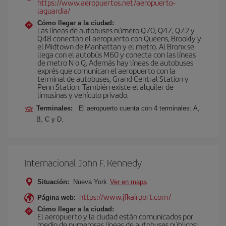
https://www.aeropuertos.net/aeropuerto-
laguardia/
Cómo llegar a la ciudad:
Las líneas de autobuses número Q70, Q47, Q72 y
Q48 conectan el aeropuerto con Queens, Brookly y
el Midtown de Manhattan y el metro. Al Bronx se
llega con el autobús M60 y conecta con las líneas
de metro N o Q. Además hay líneas de autobuses
exprés que comunican el aeropuerto con la
terminal de autobuses, Grand Central Station y
Penn Station. También existe el alquiler de
limusinas y vehículo privado.
Terminales:
El aeropuerto cuenta con 4 terminales: A,
B, C y D.
Internacional John F. Kennedy
Situación:
Nueva York
Ver en mapa
https://www.jfkairport.com/
Página web:
Cómo llegar a la ciudad:
El aeropuerto y la ciudad están comunicados por
medio de numerosas líneas de autobuses públicos: