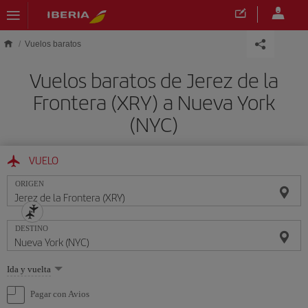
Saltar al contenido principal
Vuelos baratos
Vuelos baratos de Jerez de la
Frontera (XRY) a Nueva York
(NYC)
VUELO
ORIGEN
DESTINO
Seleccione
Ida y vuelta
una
opción
Pagar con Avios