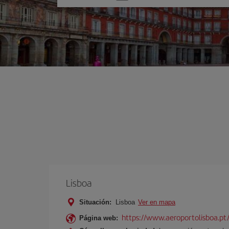
una
opción
Lisboa
Situación:
Lisboa
Ver en mapa
https://www.aeroportolisboa.pt
Página web: