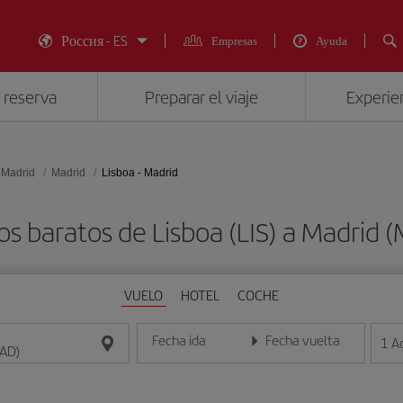
Россия - ES
Empresas
Ayuda
 reserva
Preparar el viaje
Experien
 Madrid
Madrid
Lisboa - Madrid
os baratos de Lisboa (LIS) a Madrid 
VUELO
HOTEL
COCHE
Fecha ida
Fecha vuelta
1
A
Introduce la fecha en formato día/mes/año
Introduce la fecha en format