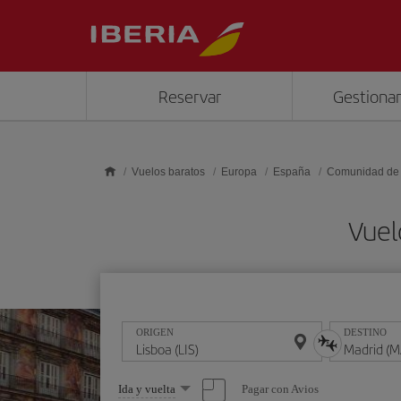
Saltar al contenido principal
Reservar
Gestionar
Vuelos baratos
Europa
España
Comunidad de
Vuel
ORIGEN
DESTINO
Seleccione
Pagar con Avios
Ida y vuelta