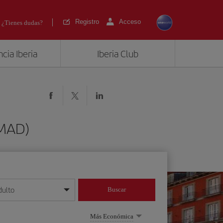
Registro
Acceso
¿Tienes dudas?
cia Iberia
Iberia Club
(MAD)
dulto
Buscar
o día/mes/año
Más Económica