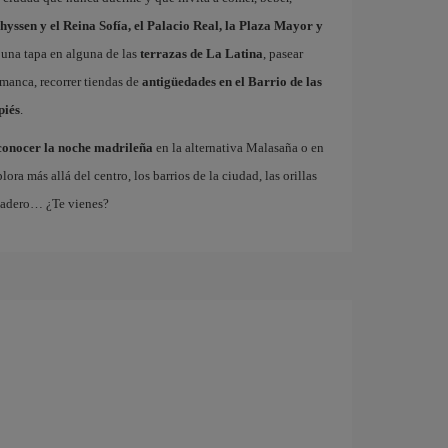
hyssen y el Reina Sofía, el Palacio Real, la Plaza Mayor y
 una tapa en alguna de las
terrazas de La Latina
, pasear
amanca, recorrer tiendas de
antigüedades en el Barrio de las
piés
.
conocer la noche madrileña
en la alternativa Malasaña o en
 más allá del centro, los barrios de la ciudad, las orillas
tadero… ¿Te vienes?