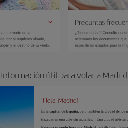
Preguntas frecue
da informarte de la
¿Tienes dudas? Consulta nues
sultar si requieres visado,
aclaramos los documentos que ne
rigen y el destino de tu vuelo.
específicos exigidos para la mi
Información útil para volar a Madrid
¡Hola, Madrid!
Es la
capital de España
, pero también la ciudad de los 
trazadas en una urbe sin murallas… Una ciudad abierta 
Reserva tu vuelo barato a Madrid
para disfrutar de un