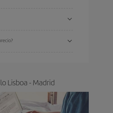
elo y de que las tarifas más baratas (turista)
sboa-Madrid-dest
.
ra el vuelo más barato.
precio?
ser flexible.
Lo normal es que
cuanto antes
 poco abiertos, podrás
elegir el precio más
o Lisboa - Madrid