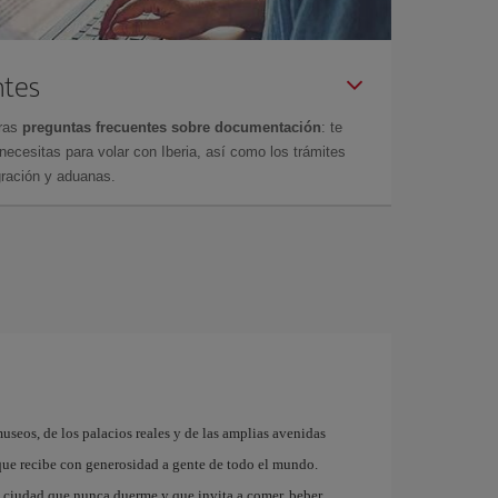
ntes
tras
preguntas frecuentes sobre documentación
: te
cesitas para volar con Iberia, así como los trámites
gración y aduanas.
museos, de los palacios reales y de las amplias avenidas
que recibe con generosidad a gente de todo el mundo.
a ciudad que nunca duerme y que invita a comer, beber,