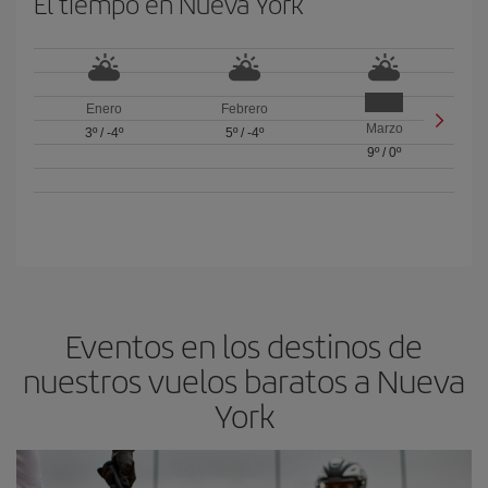
El tiempo en Nueva York
Enero
Febrero
Marzo
3º
/
-4º
5º
/
-4º
9º
/
0º
Eventos en los destinos de
nuestros vuelos baratos a Nueva
York