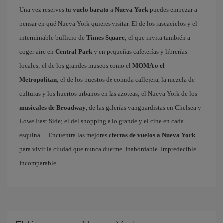
Una vez reserves tu
vuelo barato a Nueva York
puedes empezar a
pensar en qué Nueva York quieres visitar. El de los rascacielos y el
interminable bullicio de
Times Square
; el que invita también a
coger aire en
Central Park
y en pequeñas cafeterías y librerías
locales; el de los grandes museos como el
MOMA o el
Metropolitan
; el de los puestos de comida callejera, la mezcla de
culturas y los huertos urbanos en las azoteas; el Nueva York de los
musicales de Broadway
, de las galerías vanguardistas en Chelsea y
Lowe East Side; el del shopping a lo grande y el cine en cada
esquina… Encuentra las mejores
ofertas de vuelos a Nueva York
para vivir la ciudad que nunca duerme. Inabordable. Impredecible.
Incomparable.