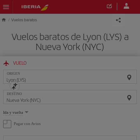
Saltar al contenido principal
Vuelos baratos
Vuelos baratos de Lyon (LYS) a
Nueva York (NYC)
VUELO
ORIGEN
DESTINO
Seleccione
Ida y vuelta
una
opción
Pagar con Avios