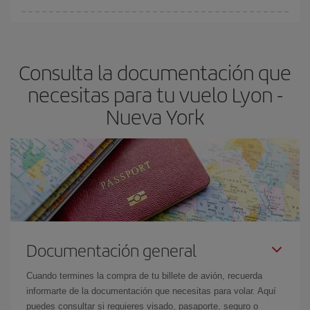
fundamental
para conseguir
vuelos baratos a Lyon-Nueva York-
En Iberia, tenemos distintas tarifas para garantizarte el mejor
dest
.
precio según tus necesidades de viaje. La tarifa básica, te
asegura el vuelo más barato.
Consulta la documentación que
necesitas para tu vuelo Lyon -
Nueva York
Documentación general
Cuando termines la compra de tu billete de avión, recuerda
informarte de la documentación que necesitas para volar. Aquí
puedes consultar si requieres visado, pasaporte, seguro o