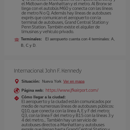
el Midtown de Manhattan y el metro. Al Bronx se
llega con el autobús M60 y conecta con las líneas
de metro N o Q. Además hay líneas de autobuses
exprés que comunican el aeropuerto con la
terminal de autobuses, Grand Central Station y
Penn Station. También existe el alquiler de
limusinas y vehículo privado.
Terminales:
El aeropuerto cuenta con 4 terminales: A,
B, C y D.
Internacional John F. Kennedy
Situación:
Nueva York
Ver en mapa
https://www.jfkairport.com/
Página web:
Cómo llegar a la ciudad:
El aeropuerto y la ciudad están comunicados por
medio de numerosas líneas de autobuses públicos:
Q10, que conecta con la línea A, E y F del metro;
Q3, con la línea F del metro y B15 con la líneas 3 y
4 del metro… También hay un servicio de
autobuses directos a Manhattan y autobuses
exprés que llegan hasta Grand Central Station y