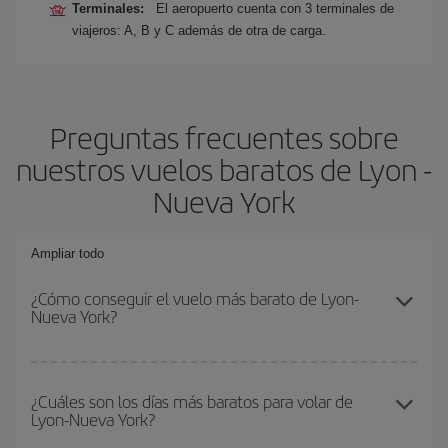
Terminales:
El aeropuerto cuenta con 3 terminales de
viajeros: A, B y C además de otra de carga.
Preguntas frecuentes sobre
nuestros vuelos baratos de Lyon -
Nueva York
Ampliar todo
¿Cómo conseguir el vuelo más barato de Lyon-
Nueva York?
Podrás ahorrar en tu billete de avión de Lyon-Nueva York-dest y
conseguir el vuelo más barato si evitas temporadas altas,
¿Cuáles son los días más baratos para volar de
Lyon-Nueva York?
compras con antelación y puedes ser flexible con las fechas y
horarios de ida y vuelta.