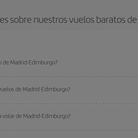
es sobre nuestros vuelos baratos de
o de Madrid-Edimburgo?
dimburgo-dest y conseguir el vuelo más barato si evitas temporadas altas, co
 vuelos de Madrid-Edimburgo?
do
fuera de las temporadas altas
. Aunque depende de tu destino, por lo gen
 alta. Además, sobre todo si estás pensando en una escapada de fin de sem
ra volar de Madrid-Edimburgo?
ar, solo tienes que empezar una consulta en nuestro
buscador de vuelos ba