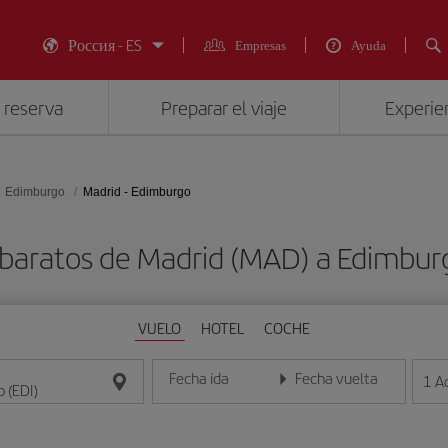
Россия - ES
Empresas
Ayuda
 reserva
Preparar el viaje
Experien
Edimburgo
Madrid - Edimburgo
 baratos de Madrid (MAD) a Edimburg
VUELO
HOTEL
COCHE
Fecha ida
Fecha vuelta
1
A
Introduce la fecha en formato día/mes/año
Introduce la fecha en format