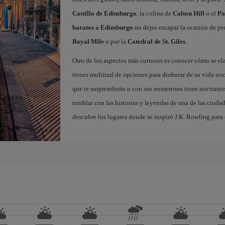
Castillo de Edimburgo
, la colina de
Calton Hill
o el
Pa
baratos a Edimburgo
no dejes escapar la ocasión de per
Royal Mile
o por la
Catedral de St. Giles
.
Otro de los aspectos más curiosos es conocer cómo se el
tienes multitud de opciones para disfrutar de su vida noc
que te sorprenderán o con sus numerosos tours nocturnos
temblar con las historias y leyendas de una de las ciuda
descubre los lugares donde se inspiró J.K. Rowling para c