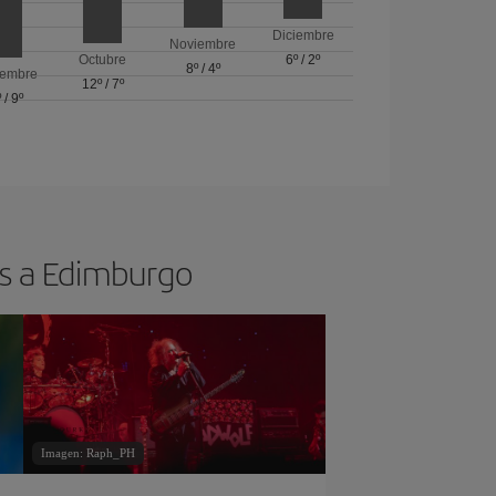
Diciembre
Noviembre
Octubre
6º
/
2º
8º
/
4º
iembre
12º
/
7º
º
/
9º
os a Edimburgo
Imagen: Raph_PH