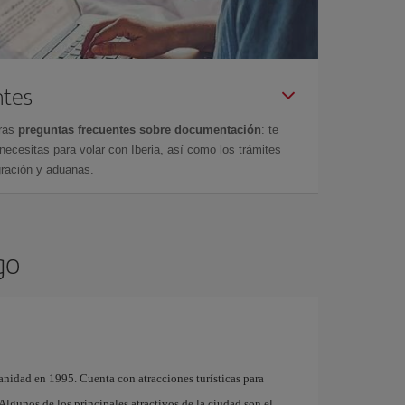
ntes
tras
preguntas frecuentes sobre documentación
: te
cesitas para volar con Iberia, así como los trámites
gración y aduanas.
go
nidad en 1995. Cuenta con atracciones turísticas para
. Algunos de los principales atractivos de la ciudad son el