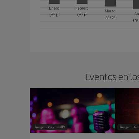
Enero
Febrero
Marzo
Ab
5º
/
1º
6º
/
1º
8º
/
2º
10º
Eventos en lo
Imagen: Vershinin89
Imagen: Dan