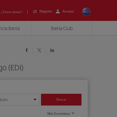
Registro
Acceso
¿Tienes dudas?
cia Iberia
Iberia Club
o (EDI)
dulto
Buscar
o día/mes/año
Más Económica