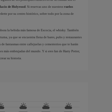
lacio de Holyrood
. Si reservas uno de nuestros
vuelos
derte por su centro histórico, sobre todo por la zona de
abora la bebida más famosa de Escocia, el whisky. También
turna, ya que se encuentra llena de bares, pubs y restaurantes
 de fantasmas entre callejuelas y cementerios que te harán
des más embrujadas del mundo. Y si eres fan de Harry Potter,
rear su historia.