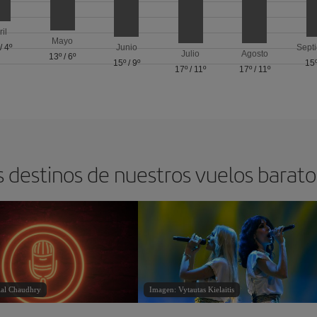
ril
Mayo
/
4º
Junio
Sept
Julio
Agosto
13º
/
6º
15º
/
9º
15
17º
/
11º
17º
/
11º
s destinos de nuestros vuelos barat
ial Chaudhry
Imagen: Vytautas Kielaitis