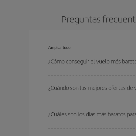
Preguntas frecuent
Ampliar todo
¿Cómo conseguir el vuelo más barat
Podrás ahorrar en tu billete de avión de Madrid-E
las fechas y horarios de ida y vuelta.
¿Cuándo son las mejores ofertas de
Puedes conseguir los vuelos más baratos viajan
periodos de vacaciones escolares son temporada
¿Cuáles son los días más baratos pa
precios encontrarás.
Para saber qué días te saldrá más económico vol