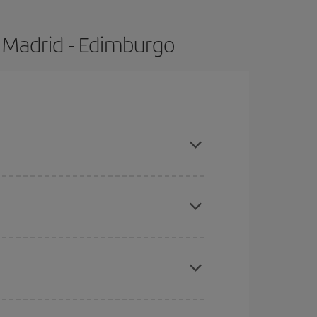
 Madrid - Edimburgo
mpras con antelación y puedes ser flexible con
eral las Navidades, la Semana Santa y los
ana,
cuanto antes
compres tu vuelo, mejores
ratos
. Dinos desde dónde vuelas, a dónde