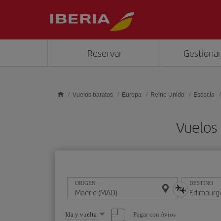
Saltar al contenido principal
Reservar
Gestionar
Vuelos baratos
Europa
Reino Unido
Escocia
Vuelos
ORIGEN
DESTINO
Seleccione
Pagar con Avios
Ida y vuelta