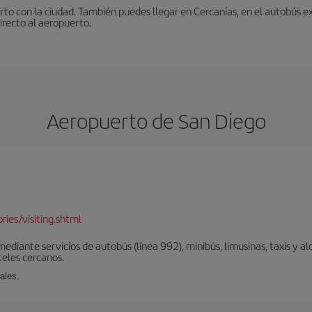
to con la ciudad. También puedes llegar en Cercanías, en el autobús ex
irecto al aeropuerto.
Aeropuerto de San Diego
d
ies/visiting.shtml
diante servicios de autobús (línea 992), minibús, limusinas, taxis y alq
teles cercanos.
ales.