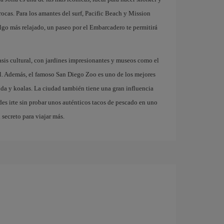
rocas. Para los amantes del surf, Pacific Beach y Mission
algo más relajado, un paseo por el Embarcadero te permitir
asis cultural, con jardines impresionantes y museos como el
l. Además, el famoso San Diego Zoo es uno de los mejores
a y koalas. La ciudad también tiene una gran influencia
es irte sin probar unos auténticos tacos de pescado en uno
 secreto para viajar más.