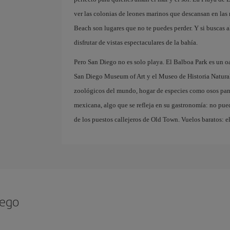
ver las colonias de leones marinos que descansan en las 
Beach son lugares que no te puedes perder. Y si buscas 
disfrutar de vistas espectaculares de la bahía.
Pero San Diego no es solo playa. El Balboa Park es un o
San Diego Museum of Art y el Museo de Historia Natura
zoológicos del mundo, hogar de especies como osos pand
mexicana, algo que se refleja en su gastronomía: no pued
de los puestos callejeros de Old Town. Vuelos baratos: el
iego