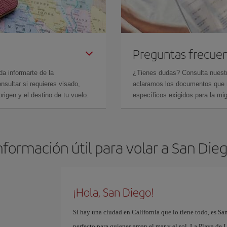
Preguntas frecue
da informarte de la
¿Tienes dudas? Consulta nues
sultar si requieres visado,
aclaramos los documentos que ne
rigen y el destino de tu vuelo.
específicos exigidos para la mi
nformación útil para volar a San Die
¡Hola, San Diego!
Si hay una ciudad en California que lo tiene todo, es Sa
perfecto para quienes aman el mar y el sol. La Playa de L