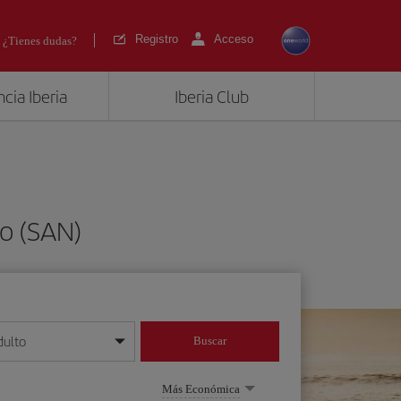
Registro
Acceso
¿Tienes dudas?
cia Iberia
Iberia Club
o (SAN)
dulto
Buscar
o día/mes/año
Más Económica