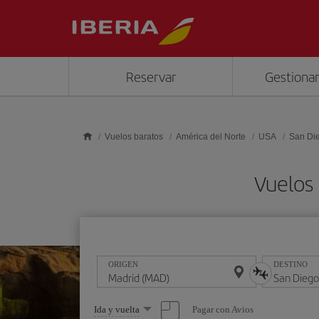
Saltar al contenido principal
Reservar
Gestionar
Vuelos baratos
América del Norte
USA
San Di
Vuelos
ORIGEN
DESTINO
Seleccione
Pagar con Avios
Ida y vuelta