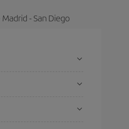
 Madrid - San Diego
mpras con antelación y puedes ser flexible con las
ratos
. Dinos desde dónde vuelas, a dónde
ra días cercanos
, tanto de ida como de vuelta,
gunos
horarios
puede que te hagan ahorrar aún
eral las Navidades, la Semana Santa y los