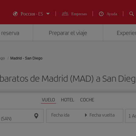
Россия - ES
Empresas
Ayuda
 reserva
Preparar el viaje
Experien
ego
Madrid - San Diego
 baratos de Madrid (MAD) a San Dieg
VUELO
HOTEL
COCHE
Fecha ida
Fecha vuelta
1
A
Introduce la fecha en formato día/mes/año
Introduce la fecha en format