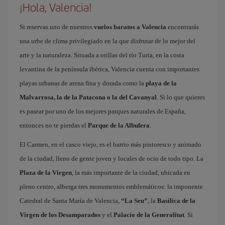
¡Hola, Valencia!
Si reservas uno de nuestros
vuelos baratos a Valencia
encontrarás
una urbe de clima privilegiado en la que disfrutar de lo mejor del
arte y la naturaleza. Situada a orillas del río Turia, en la costa
levantina de la península ibérica, Valencia cuenta con importantes
playas urbanas de arena fina y dorada como la
playa de la
Malvarrosa, la de la Patacona o la del Cavanyal
. Si lo que quieres
es pasear por uno de los mejores parques naturales de España,
entonces no te pierdas el
Parque de la Albufera
.
El Carmen, en el casco viejo, es el barrio más pintoresco y animado
de la ciudad, lleno de gente joven y locales de ocio de todo tipo. La
Plaza de la Virgen
, la más importante de la ciudad, ubicada en
pleno centro, alberga tres monumentos emblemáticos: la imponente
Catedral de Santa María de Valencia,
“La Seu”
, la
Basílica de la
Virgen de los Desamparados
y el
Palacio de la Generalitat
. Si