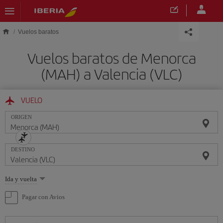
Saltar al contenido principal
Vuelos baratos
Vuelos baratos de Menorca
(MAH) a Valencia (VLC)
VUELO
ORIGEN
DESTINO
Seleccione
Ida y vuelta
una
opción
Pagar con Avios