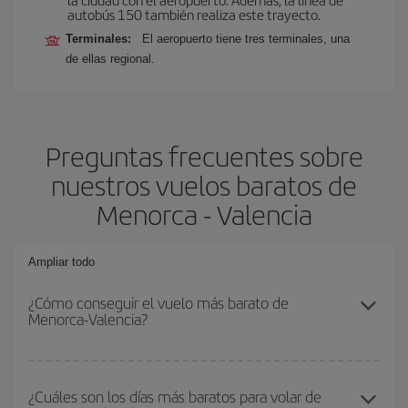
autobús 150 también realiza este trayecto.
Terminales:
El aeropuerto tiene tres terminales, una
de ellas regional.
Preguntas frecuentes sobre
nuestros vuelos baratos de
Menorca - Valencia
Ampliar todo
¿Cómo conseguir el vuelo más barato de
Menorca-Valencia?
Podrás ahorrar en tu billete de avión de Menorca-Valencia-dest y
conseguir el vuelo más barato si evitas temporadas altas,
¿Cuáles son los días más baratos para volar de