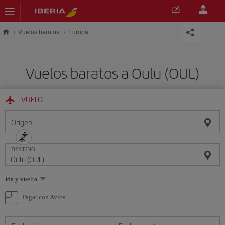
Saltar al contenido principal
Vuelos baratos
Europa
Vuelos baratos a Oulu (OUL)
VUELO
Origen
DESTINO
Seleccione
Ida y vuelta
una
opción
Pagar con Avios