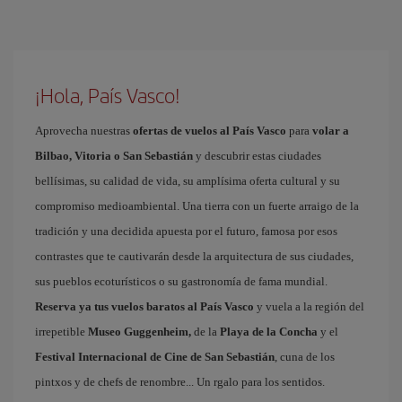
¡Hola, País Vasco!
Aprovecha nuestras
ofertas de vuelos al País Vasco
para
volar a
Bilbao, Vitoria o San Sebastián
y descubrir estas ciudades
bellísimas, su calidad de vida, su amplísima oferta cultural y su
compromiso medioambiental. Una tierra con un fuerte arraigo de la
tradición y una decidida apuesta por el futuro, famosa por esos
contrastes que te cautivarán desde la arquitectura de sus ciudades,
sus pueblos ecoturísticos o su gastronomía de fama mundial.
Reserva ya tus vuelos baratos al País Vasco
y vuela a la región del
irrepetible
Museo Guggenheim,
de la
Playa de la Concha
y el
Festival Internacional de Cine de San Sebastián
, cuna de los
pintxos y de chefs de renombre... Un rgalo para los sentidos.