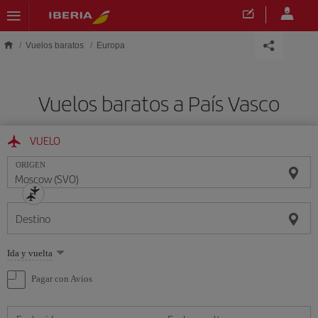
Saltar al contenido principal
Vuelos baratos
Europa
Vuelos baratos a País Vasco
VUELO
ORIGEN
Destino
Seleccione
Ida y vuelta
una
opción
Pagar con Avios