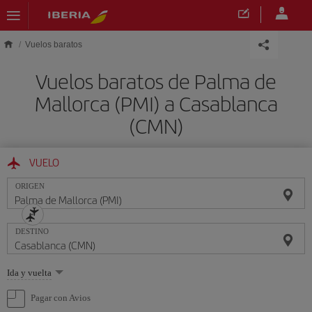
Saltar al contenido principal
Vuelos baratos
Vuelos baratos de Palma de
Mallorca (PMI) a Casablanca
(CMN)
VUELO
ORIGEN
DESTINO
Seleccione
Ida y vuelta
una
opción
Pagar con Avios