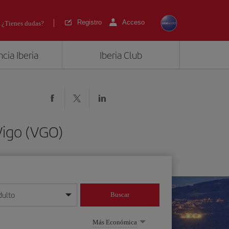
Registro
Acceso
¿Tienes dudas?
cia Iberia
Iberia Club
Vigo (VGO)
dulto
Buscar
o día/mes/año
Más Económica