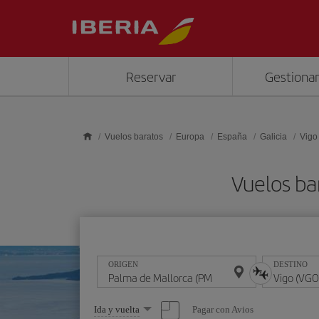
Saltar al contenido principal
Reservar
Gestionar
Vuelos baratos
Europa
España
Galicia
Vigo
Vuelos ba
ORIGEN
DESTINO
Seleccione
Pagar con Avios
Ida y vuelta