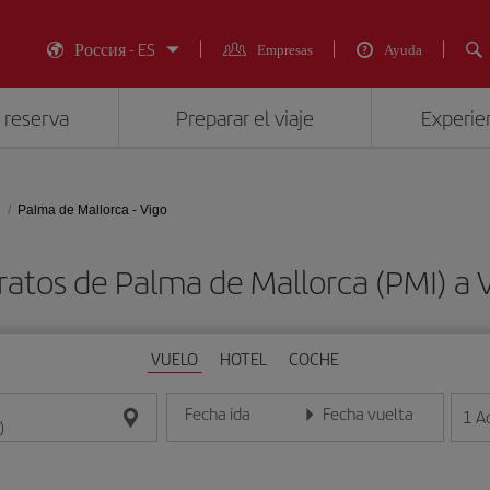
Россия - ES
Empresas
Ayuda
 reserva
Preparar el viaje
Experien
Palma de Mallorca - Vigo
ratos de Palma de Mallorca (PMI) a 
VUELO
HOTEL
COCHE
Fecha ida
Fecha vuelta
1
A
Introduce la fecha en formato día/mes/año
Introduce la fecha en format