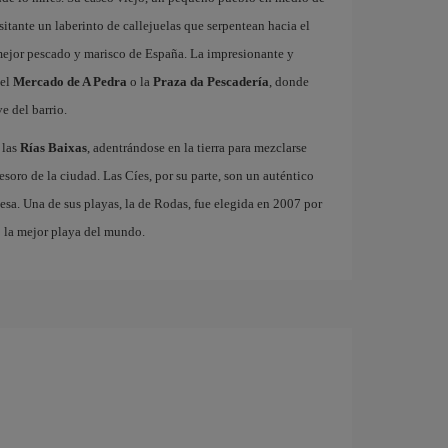
isitante un laberinto de callejuelas que serpentean hacia el
 mejor pescado y marisco de España. La impresionante y
 el
Mercado de A Pedra
o la
Praza da Pescadería
, donde
e del barrio.
 las
Rías Baixas
, adentrándose en la tierra para mezclarse
 tesoro de la ciudad. Las Cíes, por su parte, son un auténtico
esa. Una de sus playas, la de Rodas, fue elegida en 2007 por
o la mejor playa del mundo.