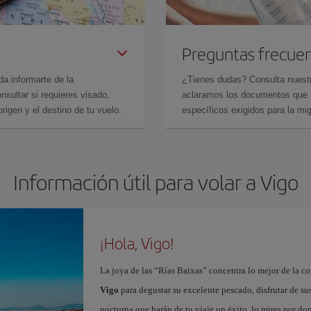
Preguntas frecue
da informarte de la
¿Tienes dudas? Consulta nues
sultar si requieres visado,
aclaramos los documentos que ne
rigen y el destino de tu vuelo.
específicos exigidos para la mi
Información útil para volar a Vigo
¡Hola, Vigo!
La joya de las “Rías Baixas” concentra lo mejor de la c
Vigo
para degustar su excelente pescado, disfrutar de su
nocturna que harán de tu viaje un éxito, lo mires por d