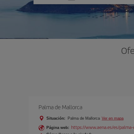
una
opción
Ofe
Palma de Mallorca
Situación:
Palma de Mallorca
Ver en mapa
https://www.aena.es/es/palma-
Página web: