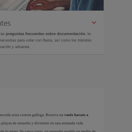
ntes
tras
preguntas frecuentes sobre documentación
: te
cesitas para volar con Iberia, así como los trámites
gración y aduanas.
onocida zona costera gallega. Reserva un
vuelo barato a
s playas de ensueño y divertirte en una animada vida
onde lo mires. Su casco viejo, un pequeño pueblo en medio de