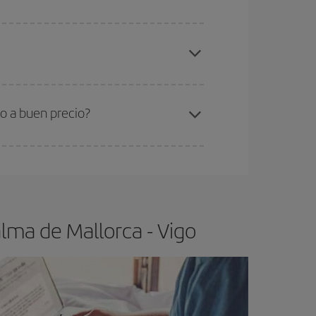
elo y de que las tarifas más baratas (turista)
lma de Mallorca-Vigo-dest
.
ra el vuelo más barato.
o a buen precio?
ser flexible.
Lo normal es que
cuanto antes
 poco abiertos, podrás
elegir el precio más
lma de Mallorca - Vigo