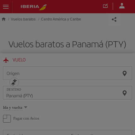
Saltar al contenido principal
Vuelos baratos
Centro América y Caribe
Vuelos baratos a Panamá (PTY)
VUELO
Origen
DESTINO
Seleccione
Ida y vuelta
una
opción
Pagar con Avios