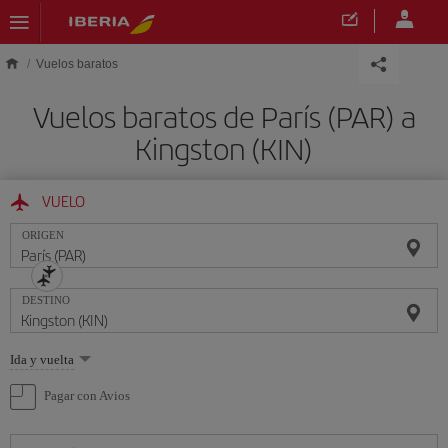
Saltar al contenido principal
Vuelos baratos
Vuelos baratos de París (PAR) a
Kingston (KIN)
VUELO
ORIGEN
DESTINO
Seleccione
Ida y vuelta
una
opción
Pagar con Avios