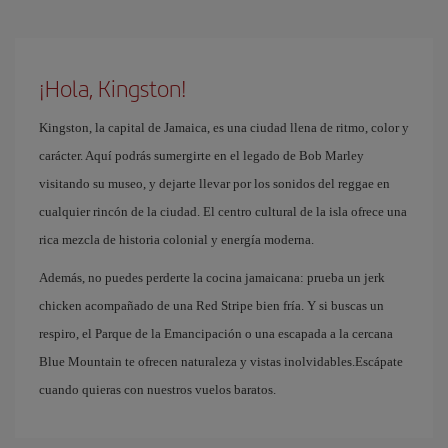
¡Hola, Kingston!
Kingston, la capital de Jamaica, es una ciudad llena de ritmo, color y
carácter. Aquí podrás sumergirte en el legado de Bob Marley
visitando su museo, y dejarte llevar por los sonidos del reggae en
cualquier rincón de la ciudad. El centro cultural de la isla ofrece una
rica mezcla de historia colonial y energía moderna.
Además, no puedes perderte la cocina jamaicana: prueba un jerk
chicken acompañado de una Red Stripe bien fría. Y si buscas un
respiro, el Parque de la Emancipación o una escapada a la cercana
Blue Mountain te ofrecen naturaleza y vistas inolvidables.Escápate
cuando quieras con nuestros vuelos baratos.