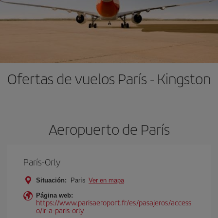
Ofertas de vuelos París - Kingston
Aeropuerto de París
París-Orly
Situación:
París
Ver en mapa
Página web:
https://www.parisaeroport.fr/es/pasajeros/access
o/ir-a-paris-orly