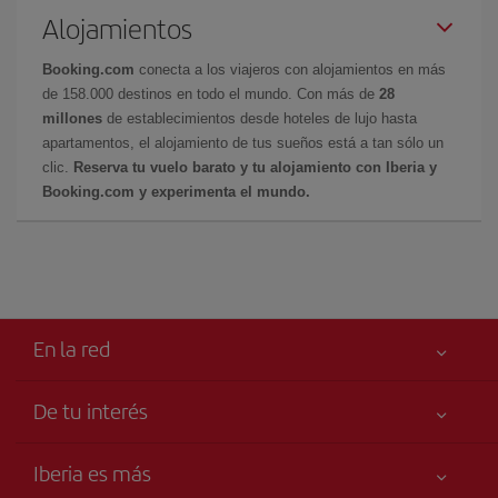
Alojamientos
Booking.com
conecta a los viajeros con alojamientos en más
de 158.000 destinos en todo el mundo. Con más de
28
millones
de establecimientos desde hoteles de lujo hasta
apartamentos, el alojamiento de tus sueños está a tan sólo un
clic.
Reserva tu vuelo barato y tu alojamiento con Iberia y
Booking.com y experimenta el mundo.
En la red
De tu interés
Tu seguridad es lo primero
Iberia es más
Accesibilidad