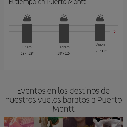
El tiempo en Puerto Montt
Marzo
Enero
Febrero
17º
/
11º
18º
/
12º
19º
/
12º
Eventos en los destinos de
nuestros vuelos baratos a Puerto
Montt