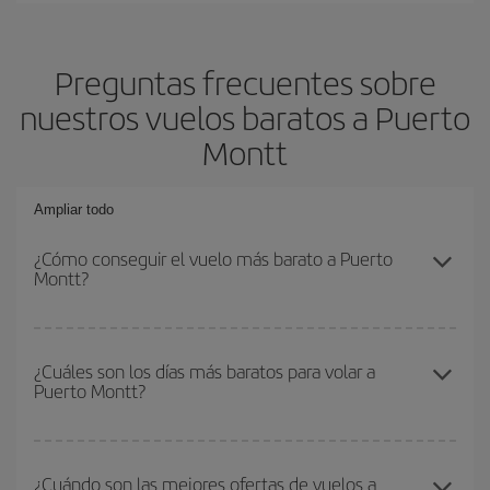
Preguntas frecuentes sobre
nuestros vuelos baratos a Puerto
Montt
Ampliar todo
¿Cómo conseguir el vuelo más barato a Puerto
Montt?
Podrás ahorrar en tu billete de avión y conseguir el vuelo más
barato si evitas temporadas altas, compras con antelación y
¿Cuáles son los días más baratos para volar a
Puerto Montt?
puedes ser flexible con las fechas y horarios de ida y vuelta.
Además, si no tienes decidido un destino concreto para tu viaje,
mira nuestras ofertas y déjate inspirar: seguro que encuentras el
Para saber qué días te saldrá más económico volar, solo tienes
vuelo más barato.
que empezar una consulta en nuestro
buscador de vuelos
¿Cuándo son las mejores ofertas de vuelos a