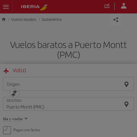
Saltar al contenido principal
Vuelos baratos
Sudamérica
Vuelos baratos a Puerto Montt
(PMC)
VUELO
Origen
DESTINO
Seleccione
Ida y vuelta
una
opción
Pagar con Avios