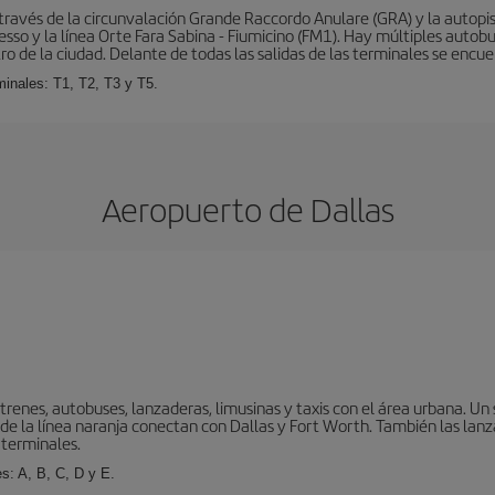
ravés de la circunvalación Grande Raccordo Anulare (GRA) y la autopist
esso y la línea Orte Fara Sabina - Fiumicino (FM1). Hay múltiples autobu
ro de la ciudad. Delante de todas las salidas de las terminales se encue
inales: T1, T2, T3 y T5.
Aeropuerto de Dallas
enes, autobuses, lanzaderas, limusinas y taxis con el área urbana. Un 
 de la línea naranja conectan con Dallas y Fort Worth. También las lanz
 terminales.
s: A, B, C, D y E.