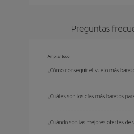
Preguntas frecue
Ampliar todo
¿Cómo conseguir el vuelo más barat
Podrás ahorrar en tu billete de avión de Roma-Dal
fechas y horarios de ida y vuelta.
¿Cuáles son los días más baratos par
Para saber qué días te saldrá más económico vol
quieres ir y en qué fechas habías pensado viajar
¿Cuándo son las mejores ofertas de
para que puedas encontrar la mejor oferta. Ademá
más en el precio de tu billete.