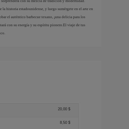
te sorprenderá con su mezcla de tradición y modernidad.
 la historia estadounidense, y luego sumérgete en el arte en
probar el auténtico barbecue texano, ¡una delicia para los
ará con su energía y su espíritu pionero.El viaje de tus
ico.
20,00 $
8,50 $