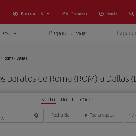
Россия - ES
Empresas
Ayuda
 reserva
Preparar el viaje
Experien
Roma - Dallas
os baratos de Roma (ROM) a Dallas 
VUELO
HOTEL
COCHE
Fecha ida
Fecha vuelta
1
A
Introduce la fecha en formato día/mes/año
Introduce la fecha en format