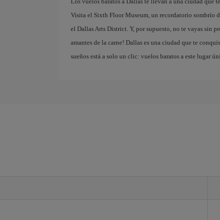
Los vuelos baratos a Dallas te llevan a una ciudad que 
Visita el Sixth Floor Museum, un recordatorio sombrío de
el Dallas Arts District. Y, por supuesto, no te vayas sin 
amantes de la carne! Dallas es una ciudad que te conquist
sueños está a solo un clic: vuelos baratos a este lugar ún