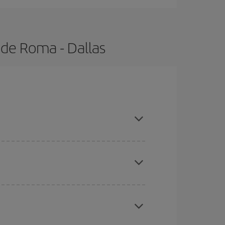
 de Roma - Dallas
 con antelación y puedes ser flexible con las
ratos
. Dinos desde dónde vuelas, a dónde
ra días cercanos
, tanto de ida como de vuelta,
gunos
horarios
puede que te hagan ahorrar aún