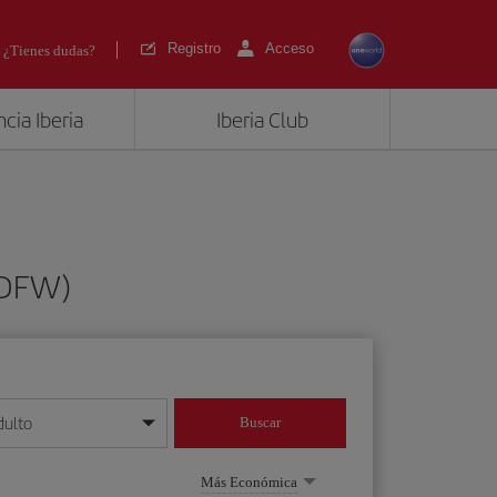
Registro
Acceso
¿Tienes dudas?
cia Iberia
Iberia Club
(DFW)
dulto
Buscar
o día/mes/año
Más Económica