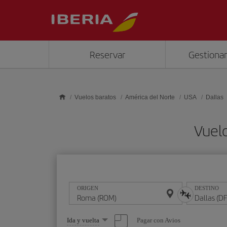
Saltar al contenido principal
Reservar
Gestionar
Vuelos baratos
América del Norte
USA
Dallas
Vuel
ORIGEN
DESTINO
Seleccione
Pagar con Avios
Ida y vuelta