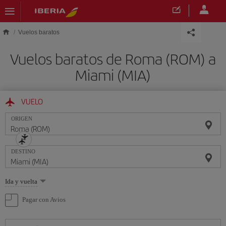
Saltar al contenido principal
Vuelos baratos
Vuelos baratos de Roma (ROM) a
Miami (MIA)
VUELO
ORIGEN
DESTINO
Seleccione
Ida y vuelta
una
opción
Pagar con Avios