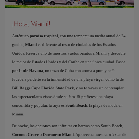
¡Hola, Miami!
Auténtico
paraíso tropical
, con una temperatura media anual de 24
grados,
Miami
es diferente al resto de ciudades de los Estados
Unidos. Reserva uno de nuestros vuelos baratos a Miami y descubre
lo mejor de Estados Unidos y del Caribe en una única ciudad. Pasea
por
Little Havana
, un trozo de Cuba con aroma a puro y café.
Prueba a perderte en la inmensidad de una playa virgen como la de
Bill Baggs Cape Florida State Park
, y no te vayas sin contemplar
las espectaculares vistas desde su faro. Si prefieres una playa
concurrida y popular, la tuya es
South Beach
, la playa de moda en
Miami.
De noche, las opciones son infinitas en barrios como South Beach,
Coconut Grove
o
Downtown Miami
. Aprovecha nuestras
ofertas de