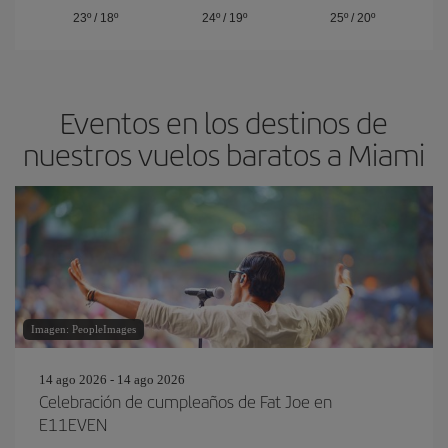
23º
/
18º
24º
/
19º
25º
/
20º
Eventos en los destinos de
nuestros vuelos baratos a Miami
Imagen: PeopleImages
14 ago 2026 - 14 ago 2026
Celebración de cumpleaños de Fat Joe en
E11EVEN