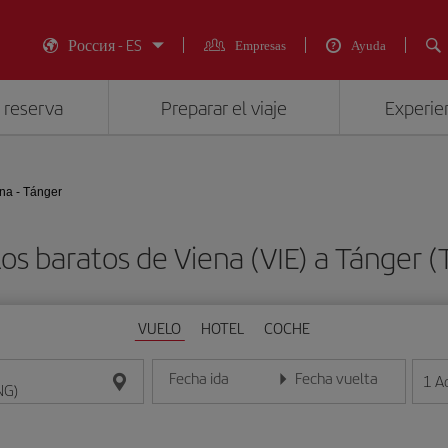
Россия - ES
Empresas
Ayuda
 reserva
Preparar el viaje
Experien
na - Tánger
os baratos de Viena (VIE) a Tánger 
VUELO
HOTEL
COCHE
Fecha ida
Fecha vuelta
1
A
Introduce la fecha en formato día/mes/año
Introduce la fecha en format