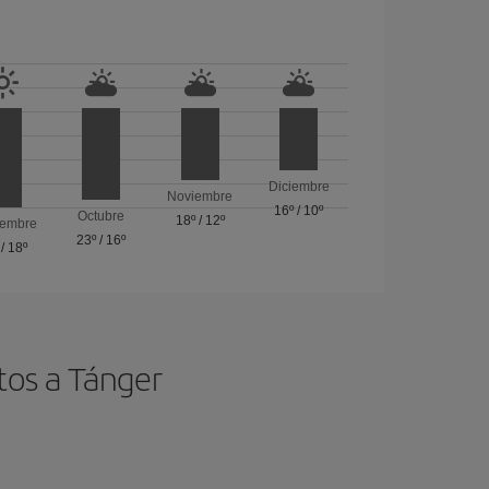
Diciembre
Noviembre
16º
/
10º
Octubre
18º
/
12º
iembre
23º
/
16º
/
18º
tos a Tánger