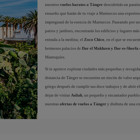
nuestros
vuelos baratos a Tánger
descubrirás un paraíso
ensueño que harán de tu viaje a Marruecos una experienc
impregnará de la esencia de Marruecos. Paseando por sus 
patios y jardines, encontrarás los edificios y lugares m
entrada a la medina; el
Zoco Chico
, en el que se encuen
hermosos palacios de
Dar el Makhzen y Dar es-Shorfa
Marroquíes.
Si te apetece explorar ciudades más pequeñas y recogidas
distancia de Tánger se encuentra un rincón de valor arq
griego después de cumplir sus doce trabajos y de abrir el
dejar de visitar
Asilah
, un pequeño y encantador pueblo c
nuestras
ofertas de vuelos a Tánger
y disfruta de una e