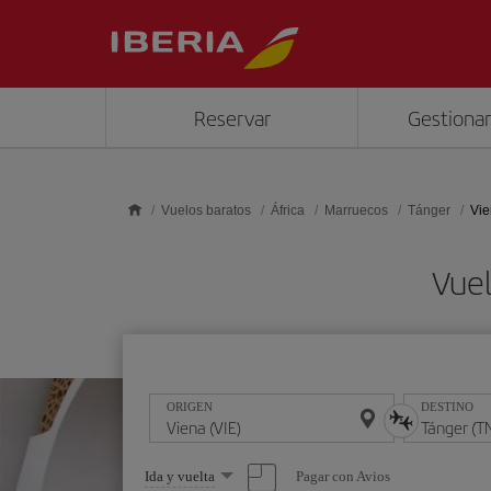
Saltar al contenido principal
Reservar
Gestionar
Vuelos baratos
África
Marruecos
Tánger
Vie
Vuel
ORIGEN
DESTINO
Seleccione
Pagar con Avios
Ida y vuelta