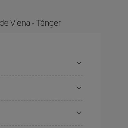
de Viena - Tánger
 con antelación y puedes ser flexible con las
ratos
. Dinos desde dónde vuelas, a dónde
ra días cercanos
, tanto de ida como de vuelta,
gunos
horarios
puede que te hagan ahorrar aún