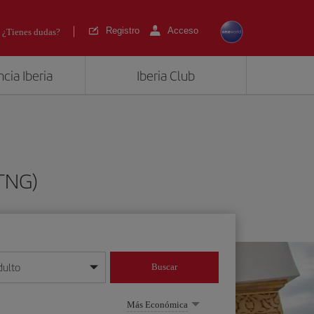
Registro
Acceso
¿Tienes dudas?
cia Iberia
Iberia Club
(TNG)
dulto
Buscar
o día/mes/año
Más Económica