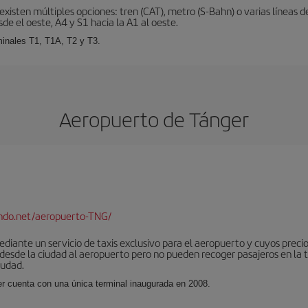
xisten múltiples opciones: tren (CAT), metro (S-Bahn) o varias líneas d
sde el oeste, A4 y S1 hacia la A1 al oeste.
minales T1, T1A, T2 y T3.
Aeropuerto de Tánger
ndo.net/aeropuerto-TNG/
iante un servicio de taxis exclusivo para el aeropuerto y cuyos precios
 desde la ciudad al aeropuerto pero no pueden recoger pasajeros en la 
iudad.
er cuenta con una única terminal inaugurada en 2008.