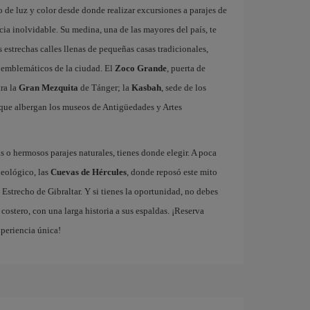
 de luz y color desde donde realizar excursiones a parajes de
ia inolvidable. Su medina, una de las mayores del país, te
estrechas calles llenas de pequeñas casas tradicionales,
ás emblemáticos de la ciudad. El
Zoco Grande
, puerta de
tra la
Gran Mezquita
de Tánger; la
Kasbah
, sede de los
que albergan los museos de Antigüedades y Artes
 o hermosos parajes naturales, tienes donde elegir. A poca
ueológico, las
Cuevas de Hércules
, donde reposó este mito
 Estrecho de Gibraltar. Y si tienes la oportunidad, no debes
ostero, con una larga historia a sus espaldas. ¡Reserva
xperiencia única!