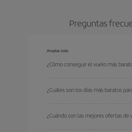
Preguntas frecue
Ampliar todo
¿Cómo conseguir el vuelo más barat
Podrás ahorrar en tu billete de avión de Viena-Tá
fechas y horarios de ida y vuelta.
¿Cuáles son los días más baratos par
Para saber qué días te saldrá más económico vol
quieres ir y en qué fechas habías pensado viajar
¿Cuándo son las mejores ofertas de 
para que puedas encontrar la mejor oferta. Ademá
más en el precio de tu billete.