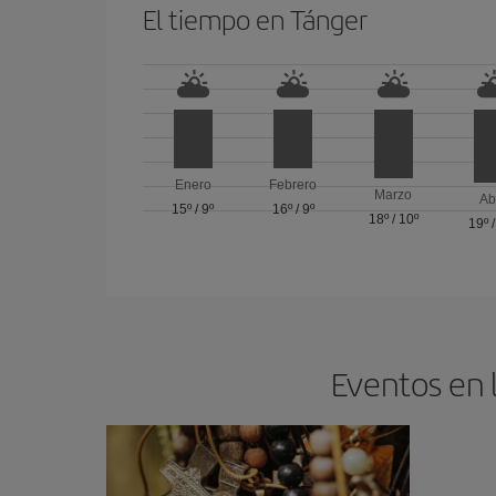
El tiempo en Tánger
Enero
Febrero
Marzo
Ab
15º
/
9º
16º
/
9º
18º
/
10º
19º
Eventos en 