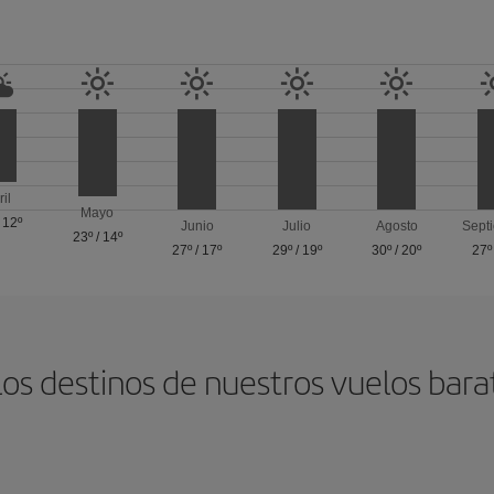
ril
Mayo
/
12º
Junio
Julio
Agosto
Sept
23º
/
14º
27º
/
17º
29º
/
19º
30º
/
20º
27º
los destinos de nuestros vuelos bara