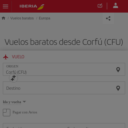
Saltar al contenido principal
Vuelos baratos
Europa
Vuelos baratos desde Corfú (CFU)
VUELO
ORIGEN
Destino
Seleccione
Ida y vuelta
una
opción
Pagar con Avios