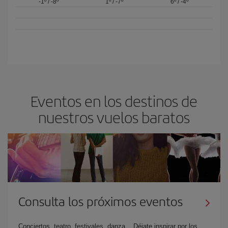
-1º
/
-8º
1º
/
-7º
6º
/
-4º
Eventos en los destinos de
nuestros vuelos baratos
Consulta los próximos eventos
Conciertos, teatro, festivales, danza... Déjate inspirar por los