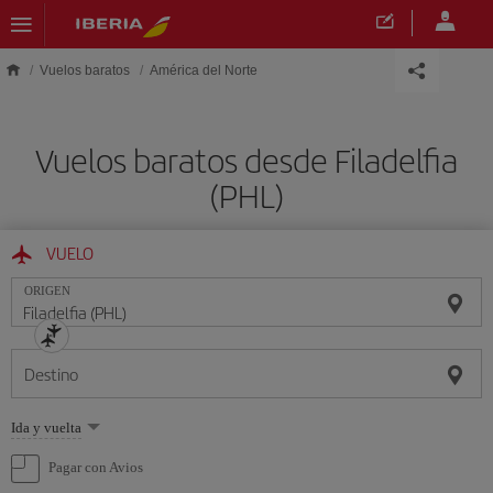
Saltar al contenido principal
Vuelos baratos
América del Norte
Vuelos baratos desde Filadelfia
(PHL)
VUELO
ORIGEN
Destino
Seleccione
Ida y vuelta
una
opción
Pagar con Avios