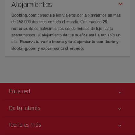
Alojamientos
Booking.com
conecta a los viajeros con alojamientos en más
de 158.000 destinos en todo el mundo. Con más de
28
millones
de establecimientos desde hoteles de lujo hasta
apartamentos, el alojamiento de tus sueños está a tan sólo un
clic.
Reserva tu vuelo barato y tu alojamiento con Iberia y
Booking.com y experimenta el mundo.
En la red
De tu interés
Tu seguridad es lo primero
Iberia es más
Accesibilidad