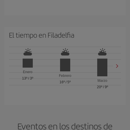
El tiempo en Filadelfia
Enero
Febrero
13º
/
3º
Marzo
16º
/
5º
20º
/
9º
Eventos en los destinos de