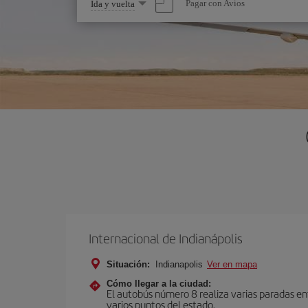
Seleccione
Pagar con Avios
Ida y vuelta
una
opción
Internacional de Indianápolis
Situación:
Indianapolis
Ver en mapa
Cómo llegar a la ciudad:
El autobús número 8 realiza varias paradas en
varios puntos del estado.