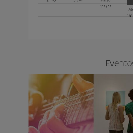
2º
/
-5º
5º
/
-4º
Marzo
11º
/
1º
Ab
18º
Eventos