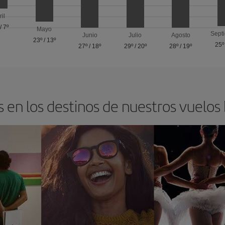
ril
/
7º
Mayo
Sept
Junio
Julio
Agosto
23º
/
13º
25º
27º
/
18º
29º
/
20º
28º
/
19º
 en los destinos de nuestros vuelos