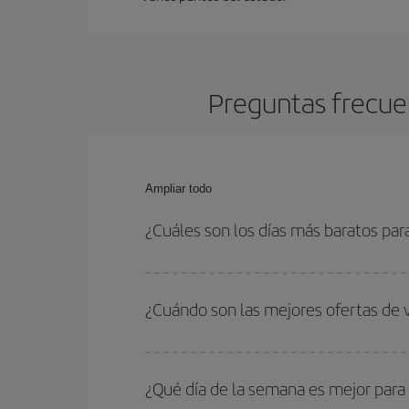
Preguntas frecuen
Ampliar todo
¿Cuáles son los días más baratos par
Para saber qué días te saldrá más económico vol
quieres ir y en qué fechas habías pensado viajar
¿Cuándo son las mejores ofertas de 
para que puedas encontrar la mejor oferta. Ademá
más en el precio de tu billete.
Puedes conseguir los vuelos más baratos viajan
periodos de vacaciones escolares son temporada
¿Qué día de la semana es mejor para 
precios encontrarás.