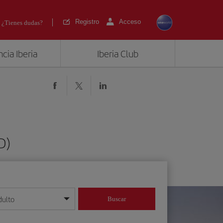
Registro
Acceso
¿Tienes dudas?
cia Iberia
Iberia Club
D)
dulto
Buscar
o día/mes/año