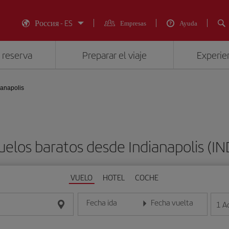
Россия - ES
Empresas
Ayuda
 reserva
Preparar el viaje
Experien
ianapolis
uelos baratos desde Indianapolis (IN
VUELO
HOTEL
COCHE
Fecha ida
Fecha vuelta
1
A
Introduce la fecha en formato día/mes/año
Introduce la fecha en format