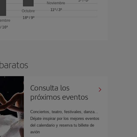
5º
/
-3º
Noviembre
11º
/
3º
Octubre
18º
/
9º
iembre
/
16º
 baratos
Consulta los
próximos eventos
Conciertos, teatro, festivales, danza...
Déjate inspirar por los mejores eventos
del calendario y reserva tu billete de
avión