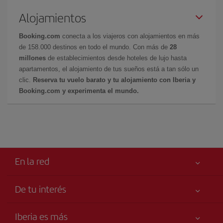
Alojamientos
Booking.com
conecta a los viajeros con alojamientos en más
de 158.000 destinos en todo el mundo. Con más de
28
millones
de establecimientos desde hoteles de lujo hasta
apartamentos, el alojamiento de tus sueños está a tan sólo un
clic.
Reserva tu vuelo barato y tu alojamiento con Iberia y
Booking.com y experimenta el mundo.
En la red
De tu interés
Tu seguridad es lo primero
Iberia es más
Accesibilidad