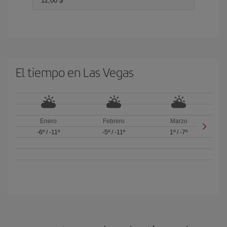
12,00 $
El tiempo en Las Vegas
Enero
Febrero
Marzo
-6º
/
-11º
-5º
/
-11º
1º
/
-7º