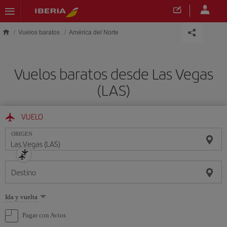
Saltar al contenido principal
Vuelos baratos
América del Norte
Vuelos baratos desde Las Vegas
(LAS)
VUELO
ORIGEN
Destino
Seleccione
Ida y vuelta
una
opción
Pagar con Avios