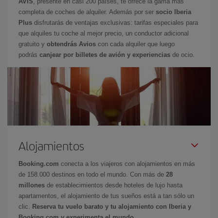
AVIS
, presente en casi 200 países, te ofrece la gama más
completa de coches de alquiler. Además por ser
socio Iberia
Plus
disfrutarás de ventajas exclusivas: tarifas especiales para
que alquiles tu coche al mejor precio, un conductor adicional
gratuito y
obtendrás Avios
con cada alquiler que luego
podrás
canjear por billetes de avión y experiencias
de ocio.
Alojamientos
Booking.com
conecta a los viajeros con alojamientos en más
de 158.000 destinos en todo el mundo. Con más de
28
millones
de establecimientos desde hoteles de lujo hasta
apartamentos, el alojamiento de tus sueños está a tan sólo un
clic.
Reserva tu vuelo barato y tu alojamiento con Iberia y
Booking.com y experimenta el mundo.