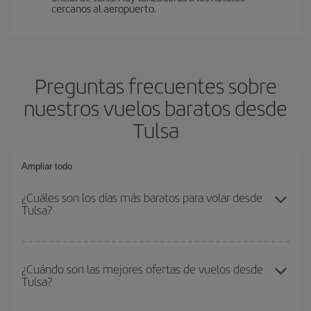
cercanos al aeropuerto.
Preguntas frecuentes sobre
nuestros vuelos baratos desde
Tulsa
Ampliar todo
¿Cuáles son los días más baratos para volar desde
Tulsa?
Para saber qué días te saldrá más económico volar, solo tienes
que empezar una consulta en nuestro
buscador de vuelos
¿Cuándo son las mejores ofertas de vuelos desde
Tulsa?
baratos
. Dinos desde dónde vuelas, a dónde quieres ir y en qué
fechas habías pensado viajar. Te mostraremos los vuelos más
baratos, no solo
para tu consulta, sino para días cercanos
,