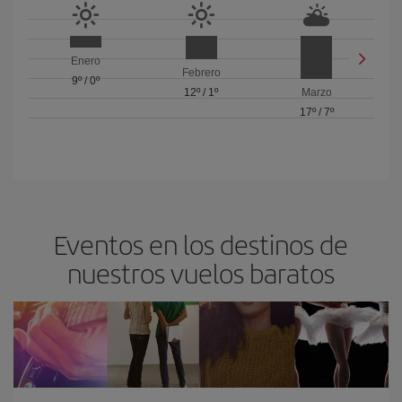
Enero
Febrero
9º
/
0º
12º
/
1º
Marzo
17º
/
7º
Eventos en los destinos de
nuestros vuelos baratos