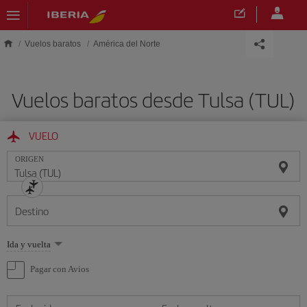
Saltar al contenido principal
Vuelos baratos
América del Norte
Vuelos baratos desde Tulsa (TUL)
VUELO
ORIGEN
Destino
Seleccione
Ida y vuelta
una
opción
Pagar con Avios