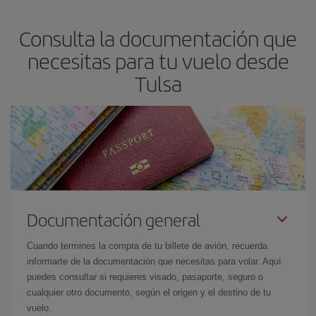
puedes ser flexible con las fechas y horarios de ida y vuelta.
Consulta la documentación que
Además, si no tienes decidido un destino concreto para tu viaje,
mira nuestras ofertas y déjate inspirar: seguro que encuentras el
necesitas para tu vuelo desde
vuelo más barato.
Tulsa
Documentación general
Cuando termines la compra de tu billete de avión, recuerda
informarte de la documentación que necesitas para volar. Aquí
puedes consultar si requieres visado, pasaporte, seguro o
cualquier otro documento, según el origen y el destino de tu
vuelo.