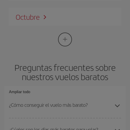
Octubre
Preguntas frecuentes sobre
nuestros vuelos baratos
Ampliar todo
¿Cómo conseguir el vuelo más barato?
Podrás ahorrar en tu billete de avión si evitas temporadas altas,
compras con antelación y puedes ser flexible con las fechas y
¿Cúales son los días más baratos para volar?