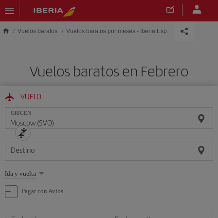
Saltar al contenido principal
Vuelos baratos
Vuelos baratos por meses - Iberia España
Vuelos baratos en Febrero
VUELO
ORIGEN
Destino
Seleccione
Ida y vuelta
una
opción
Pagar con Avios