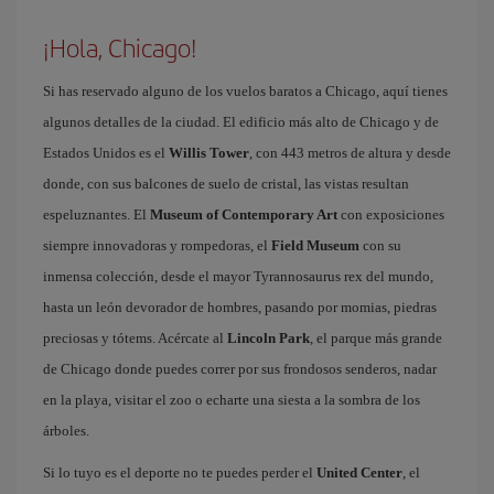
¡Hola, Chicago!
Si has reservado alguno de los vuelos baratos a Chicago, aquí tienes
algunos detalles de la ciudad. El edificio más alto de Chicago y de
Estados Unidos es el
Willis Tower
, con 443 metros de altura y desde
donde, con sus balcones de suelo de cristal, las vistas resultan
espeluznantes. El
Museum of Contemporary Art
con exposiciones
siempre innovadoras y rompedoras, el
Field Museum
con su
inmensa colección, desde el mayor Tyrannosaurus rex del mundo,
hasta un león devorador de hombres, pasando por momias, piedras
preciosas y tótems. Acércate al
Lincoln Park
, el parque más grande
de Chicago donde puedes correr por sus frondosos senderos, nadar
en la playa, visitar el zoo o echarte una siesta a la sombra de los
árboles.
Si lo tuyo es el deporte no te puedes perder el
United Center
, el