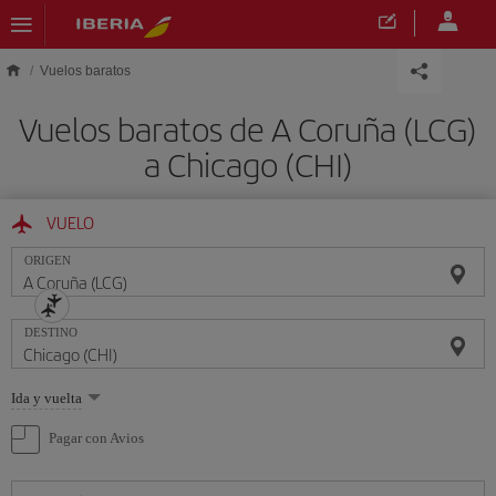
Saltar al contenido principal
Vuelos baratos
Vuelos baratos de A Coruña (LCG)
a Chicago (CHI)
VUELO
ORIGEN
DESTINO
Seleccione
Ida y vuelta
una
opción
Pagar con Avios