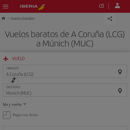
Saltar al contenido principal
Vuelos baratos
Vuelos baratos de A Coruña (LCG)
a Múnich (MUC)
VUELO
ORIGEN
DESTINO
Seleccione
Ida y vuelta
una
opción
Pagar con Avios