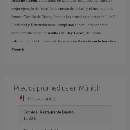
Neuschwanstein
, a dos horas de la ciudad. Es, probablemente, el
mejor ejemplo de “castillo de cuento de hadas” y el inspirador del
famoso Castillo de Disney. Junto a los otros dos palacios de Luis II,
Linderhof y Herrenchiemsee, completan el conjunto conocido
popularmente como
“Castillos del Rey Loco”
, declarado
Patrimonio de la Humanidad. Reserva con Iberia tu
vuelo barato a
Munich
.
Precios promedios en Múnich
Restaurantes
Comida, Restaurante Barato
15,00 €