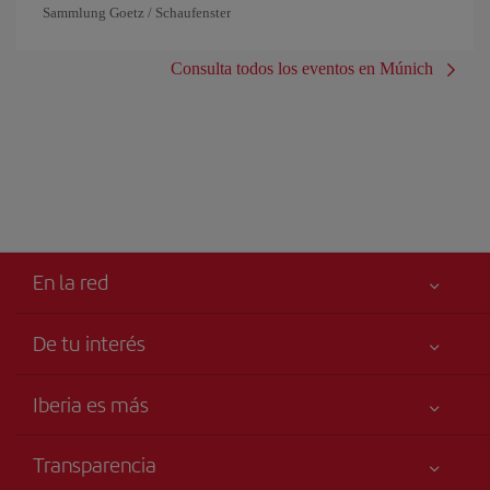
Sammlung Goetz / Schaufenster
Consulta todos los eventos en Múnich
En la red
De tu interés
Tu seguridad es lo primero
Iberia es más
Accesibilidad
Noticias y Novedades
Compromiso de servicio
Transparencia
Grupo Iberia
Publicidad