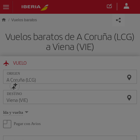
Saltar al contenido principal
Vuelos baratos
Vuelos baratos de A Coruña (LCG)
a Viena (VIE)
VUELO
ORIGEN
DESTINO
Seleccione
Ida y vuelta
una
opción
Pagar con Avios