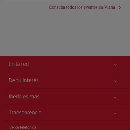
Consulta todos los eventos en Viena
En la red
De tu interés
Tu seguridad es lo primero
Iberia es más
Accesibilidad
Noticias y Novedades
Compromiso de servicio
Transparencia
Grupo Iberia
Publicidad
Información Legal
Accionistas e Inversores
Mapa del sitio
Venta telefónica