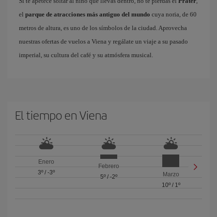
Si te apetece soltar al niño que llevas dentro, no te pierdas el
Prater
,
el
parque de atracciones más antiguo del mundo
cuya noria, de 60
metros de altura, es uno de los símbolos de la ciudad. Aprovecha
nuestras ofertas de vuelos a Viena y regálate un viaje a su pasado
imperial, su cultura del café y su atmósfera musical.
El tiempo en Viena
Enero
Febrero
3º
/
-3º
Marzo
5º
/
-2º
10º
/
1º