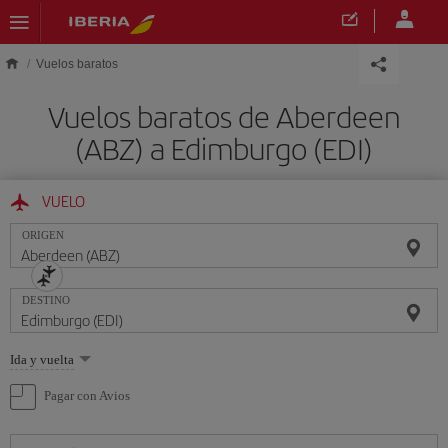
Saltar al contenido principal
Vuelos baratos
Vuelos baratos de Aberdeen
(ABZ) a Edimburgo (EDI)
VUELO
ORIGEN
DESTINO
Seleccione
Ida y vuelta
una
opción
Pagar con Avios