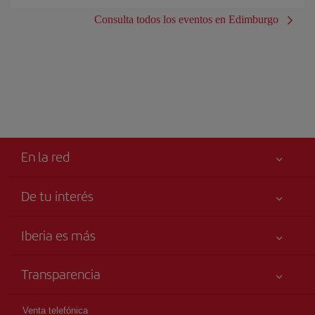
Consulta todos los eventos en Edimburgo
En la red
De tu interés
Tu seguridad es lo primero
Iberia es más
Accesibilidad
Noticias y Novedades
Compromiso de servicio
Transparencia
Grupo Iberia
Publicidad
Información Legal
Accionistas e Inversores
Mapa del sitio
Venta telefónica