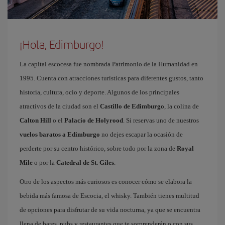
¡Hola, Edimburgo!
La capital escocesa fue nombrada Patrimonio de la Humanidad en
1995. Cuenta con atracciones turísticas para diferentes gustos, tanto
historia, cultura, ocio y deporte. Algunos de los principales
atractivos de la ciudad son el
Castillo de Edimburgo
, la colina de
Calton Hill
o el
Palacio de Holyrood
. Si reservas uno de nuestros
vuelos baratos a Edimburgo
no dejes escapar la ocasión de
perderte por su centro histórico, sobre todo por la zona de
Royal
Mile
o por la
Catedral de St. Giles
.
Otro de los aspectos más curiosos es conocer cómo se elabora la
bebida más famosa de Escocia, el whisky. También tienes multitud
de opciones para disfrutar de su vida nocturna, ya que se encuentra
llena de bares, pubs y restaurantes que te sorprenderán o con sus