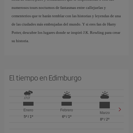
numerosos tours nocturnos de fantasmas entre callejuelas y
cementerios que te harán temblar con las historias y leyendas de una
de las ciudades más embrujadas del mundo. Y si eres fan de Harry
Potter, descubre los lugares donde se inspiró J.K. Rowling para crear
su historia.
El tiempo en Edimburgo
Enero
Febrero
Marzo
5º
/
1º
6º
/
1º
8º
/
2º