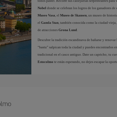
tonos pastel. Recorre sus callejuelas serpenteantes para v
Nobel
donde se celebran los logros de los ganadores de e
Museo Vasa
, el
Museo de Skansen
, un museo de histori
el
Gamla Stan
, también conocida como la ciudad vieja,
de atracciones
Grona Lund
.
Descubre la tradición escandinava de bañarse y renovar 
“bastu” salpican toda la ciudad y puedes encontrarlos en
tradicional en el casco antiguo. Date un capricho; tu cue
Estocolmo
te están esperando, no dejes escapar la oport
olmo