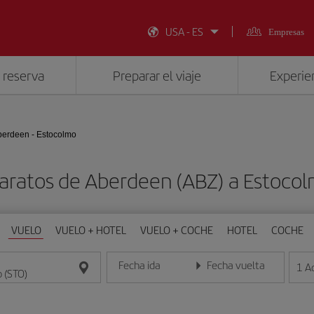
USA - ES
Empresas
 reserva
Preparar el viaje
Experien
berdeen - Estocolmo
aratos de Aberdeen (ABZ) a Estoco
VUELO
VUELO + HOTEL
VUELO + COCHE
HOTEL
COCHE
Fecha ida
Fecha vuelta
1
A
Introduce la fecha en formato día/mes/año
Introduce la fecha en format