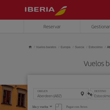
Saltar al contenido principal
Reservar
Gestionar
Vuelos baratos
Europa
Suecia
Estocolmo
A
Vuelos b
ORIGEN
DESTINO
Seleccione
Pagar con Avios
Ida y vuelta