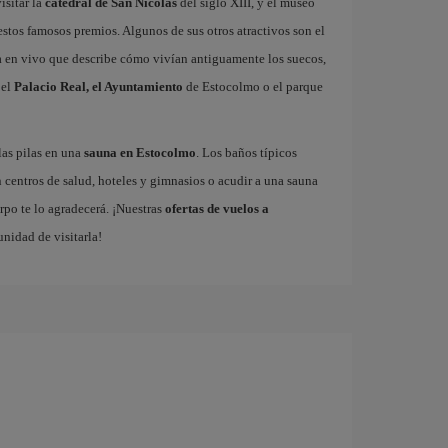
isitar la
catedral de San Nicolás
del siglo XIII, y el museo
stos famosos premios. Algunos de sus otros atractivos son el
a en vivo que describe cómo vivían antiguamente los suecos,
 el
Palacio Real, el Ayuntamiento
de Estocolmo o el parque
las pilas en una
sauna en Estocolmo
. Los baños típicos
 centros de salud, hoteles y gimnasios o acudir a una sauna
rpo te lo agradecerá. ¡Nuestras
ofertas de vuelos a
unidad de visitarla!