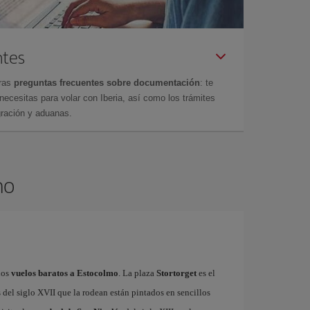
ntes
tras
preguntas frecuentes sobre documentación
: te
cesitas para volar con Iberia, así como los trámites
gración y aduanas.
mo
los
vuelos baratos a Estocolmo
. La plaza
Stortorget
es el
del siglo XVII que la rodean están pintados en sencillos