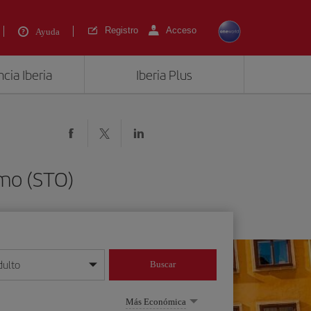
Registro
Acceso
Ayuda
cia Iberia
Iberia Plus
lmo (STO)
dulto
Buscar
o día/mes/año
Más Económica