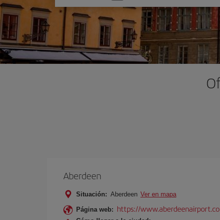
una
opción
Of
Aberdeen
Situación:
Aberdeen
Ver en mapa
https://www.aberdeenairport.c
Página web: