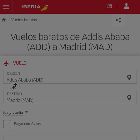
Saltar al contenido principal
Vuelos baratos
Vuelos baratos de Addis Ababa
(ADD) a Madrid (MAD)
VUELO
ORIGEN
DESTINO
Seleccione
Ida y vuelta
una
opción
Pagar con Avios