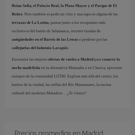
Reina Sofía, el Palacio Real, la Plaza Mayor y el Parque de El
Retiro
. Pero también es pedir un vino y una tapa en alguna de las
terrazas de La Latina
, pasear junto a los escaparates más
exclusivos del barrio de Salamanca, recorrer tiendas de
antigüedades en el Barrio de las Letras
o perderse por las
callejuelas del bohemio Lavapiés
.
Encuentra las mejores
ofertas de vuelos a Madrid
para
conocer la
noche madrileña
en la alternativa Malasaña o en Chueca, epicentro
europeo de la comunidad LGTBI. Explora más allá del centro, los
barrios de la ciudad, las orillas del Río Manzanares, la escena
cultural del moderno Matadero… ¿Te vienes?
Precios promedios en Madrid