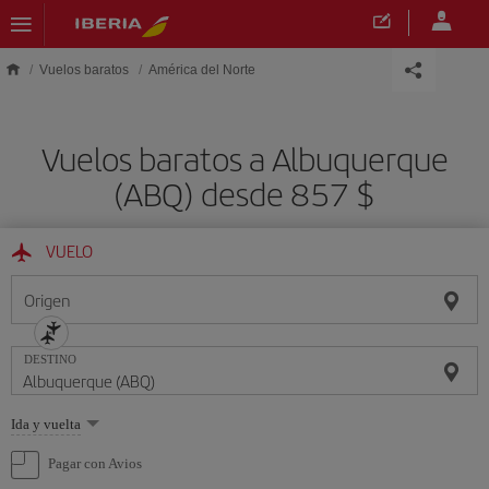
Saltar al contenido principal
Vuelos baratos
América del Norte
Vuelos baratos a Albuquerque
(ABQ) desde 857 $
VUELO
Origen
DESTINO
Seleccione
Ida y vuelta
una
opción
Pagar con Avios