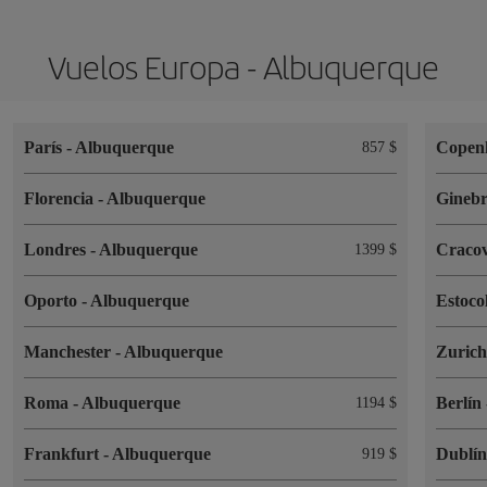
Vuelos Europa - Albuquerque
París
-
Albuquerque
Copen
857 $
Florencia
-
Albuquerque
Gineb
Londres
-
Albuquerque
Craco
1399 $
Oporto
-
Albuquerque
Estoc
Manchester
-
Albuquerque
Zuric
Roma
-
Albuquerque
Berlín
1194 $
Frankfurt
-
Albuquerque
Dublí
919 $