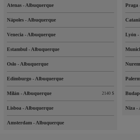
Atenas
-
Albuquerque
Praga
Nápoles
-
Albuquerque
Catan
Venecia
-
Albuquerque
Lyón
Estambul
-
Albuquerque
Muni
Oslo
-
Albuquerque
Nurem
Edimburgo
-
Albuquerque
Paler
Milán
-
Albuquerque
Budap
2140 $
Lisboa
-
Albuquerque
Niza
-
Amsterdam
-
Albuquerque