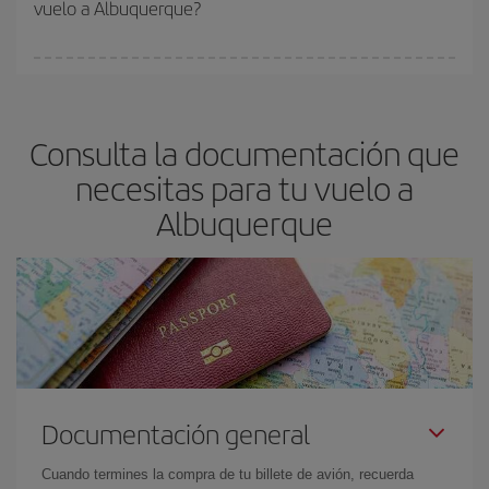
vuelo a Albuquerque?
y de que las tarifas más baratas (turista) estén disponibles o se
vayan agotando. Por eso, comprar con antelación es
fundamental
para conseguir
vuelos baratos a Albuquerque.
En Iberia, tenemos distintas tarifas para garantizarte el mejor
precio según tus necesidades de viaje. La tarifa básica, te
asegura el vuelo más barato.
Consulta la documentación que
necesitas para tu vuelo a
Albuquerque
Documentación general
Cuando termines la compra de tu billete de avión, recuerda